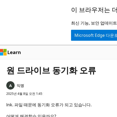
주
이 브라우저는 더
요
콘
최신 기능, 보안 업데이트,
텐
Microsoft Edge 다
츠
로
건
Learn
너
뛰
원 드라이브 동기화 오류
기
익명
2025년 4월 8일 오전 1:45
lnk. 파일 때문에 동기화 오류가 되고 있습니다.
어떻게 해결할수 있을까요?