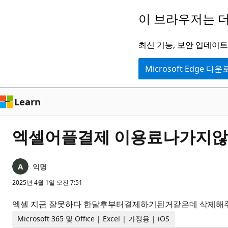
주
이 브라우저는 더
요
콘
최신 기능, 보안 업데이트,
텐
Microsoft Edge 다
츠
로
건
Learn
너
뛰
엑셀어플결제 이용료나가지
기
익명
2025년 4월 1일 오전 7:51
엑셀 지금 잘못하다 한달후부터결제하기된거같은데 삭제
Microsoft 365 및 Office | Excel | 가정용 | iOS