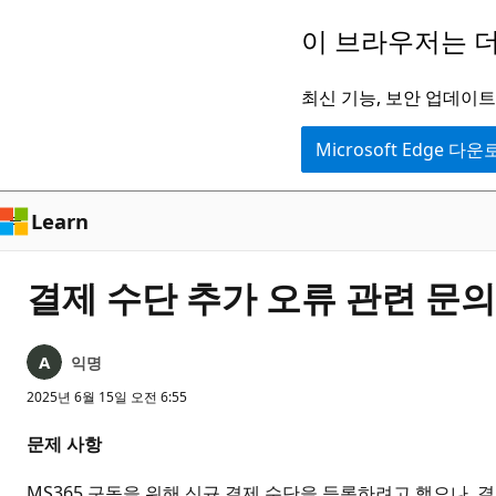
주
이 브라우저는 더
요
콘
최신 기능, 보안 업데이트,
텐
Microsoft Edge 다
츠
로
건
Learn
너
뛰
결제 수단 추가 오류 관련 문의
기
익명
2025년 6월 15일 오전 6:55
문제 사항
MS365 구독을 위해 신규 결제 수단을 등록하려고 했으나, 