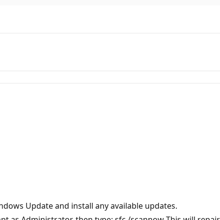
ndows Update and install any available updates.
s Administrator, then type: sfc /scannow This will repair 