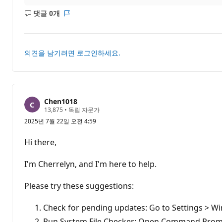
댓글 0개
설
보
명
고
없
서
음
의견을 남기려면 로그인하세요.
Chen1018
평
13,875
•
독립 자문가
판
2025년 7월 22일 오전 4:59
포
인
트
Hi there,
I'm Cherrelyn, and I'm here to help.
Please try these suggestions:
Check for pending updates: Go to Settings > Wi
Run System File Checker: Open Command Prompt a