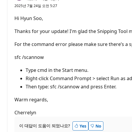
판
2025년 7월 24일 오전 5:27
포
인
트
Hi Hyun Soo,
Thanks for your update! I'm glad the Snipping Tool 
For the command error please make sure there’s a sp
sfc /scannow
Type cmd in the Start menu.
Right-click Command Prompt > select Run as ad
Then type: sfc /scannow and press Enter.
Warm regards,
Cherrelyn
이 대답이 도움이 되었나요?
Yes
No