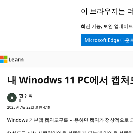
주
이 브라우저는 더
요
콘
최신 기능, 보안 업데이트,
텐
Microsoft Edge 다
츠
로
건
Learn
너
뛰
내 Winodws 11 PC에서
기
현수 박
평
0
판
2025년 7월 22일 오전 4:19
포
인
트
Windows 기본앱 캡처도구를 사용하면 캡처가 정상적으로 