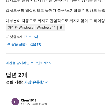
캡처도구 실행 시캡처영역을 선택하게 되는데 영역을 선택하
캡처도구의 앱설정으로 들어가 복구/초기화를 진행해도 동일
대부분이 자동으로 꺼지고 간혈적으로 꺼지지않아 그 타이밍
가정용 Windows | Windows 11 | 앱
댓글 0개
보고서
설
명
같은 질문이 있음
(3)
없
음
의견을 남기려면 로그인하세요.
답변 2개
정렬 기준:
가장 유용함
Chen1018
평
13,875
•
독립 자문가