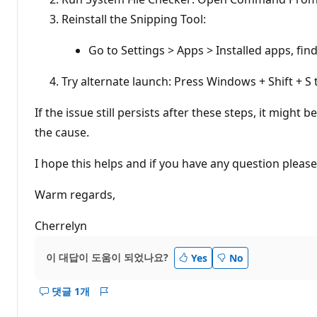
Reinstall the Snipping Tool:
Go to Settings > Apps > Installed apps, find 
Try alternate launch: Press Windows + Shift + S t
If the issue still persists after these steps, it migh
the cause.
I hope this helps and if you have any question pleas
Warm regards,
Cherrelyn
이 대답이 도움이 되었나요?
Yes
No
댓글 1개
이
보
답
고