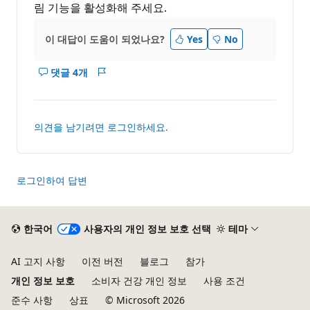
림 기능을 활성화해 주세요.
이 대답이 도움이 되었나요?
Yes
No
댓글 4개
이
보
답
고
변
서
에
의견을 남기려면 로그인하세요.
대
한
설
명
로그인하여 답변
표
시
한국어
사용자의 개인 정보 보호 선택
테마
AI 고지 사항
이전 버전
블로그
참가
개인 정보 보호
소비자 건강 개인 정보
사용 조건
준수 사항
상표
© Microsoft 2026