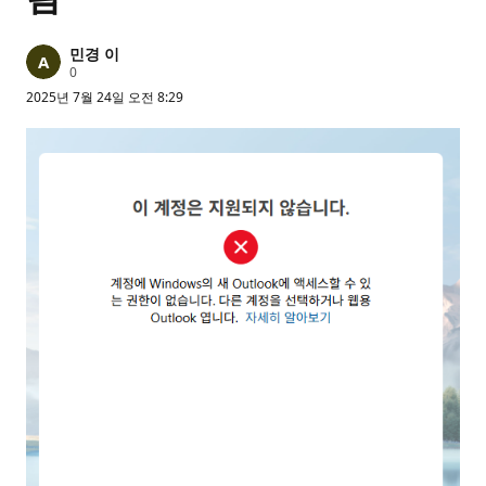
민경 이
평
0
판
2025년 7월 24일 오전 8:29
포
인
트