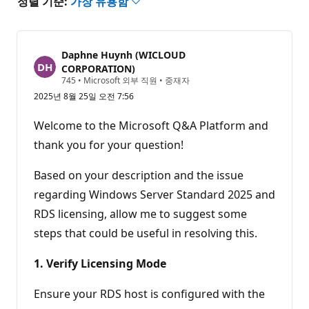
정렬 기준:
가장 유용함
Daphne Huynh (WICLOUD
CORPORATION)
평
745
•
Microsoft 외부 직원
•
중재자
판
2025년 8월 25일 오전 7:56
포
인
트
Welcome to the Microsoft Q&A Platform and
thank you for your question!
Based on your description and the issue
regarding Windows Server Standard 2025 and
RDS licensing, allow me to suggest some
steps that could be useful in resolving this.
1. Verify Licensing Mode
Ensure your RDS host is configured with the