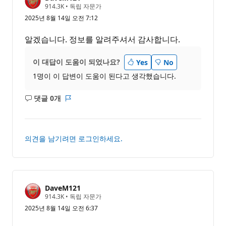
평
914.3K
•
독립 자문가
판
2025년 8월 14일 오전 7:12
포
인
트
알겠습니다. 정보를 알려주셔서 감사합니다.
이 대답이 도움이 되었나요?
Yes
No
1명이 이 답변이 도움이 된다고 생각했습니다.
댓글 0개
설
보
명
고
없
서
음
의견을 남기려면 로그인하세요.
DaveM121
평
914.3K
•
독립 자문가
판
2025년 8월 14일 오전 6:37
포
인