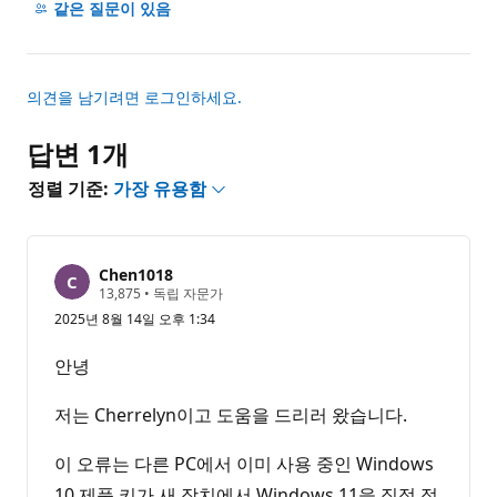
명
같은 질문이 있음
없
음
의견을 남기려면 로그인하세요.
답변 1개
정렬 기준:
가장 유용함
Chen1018
평
13,875
•
독립 자문가
판
2025년 8월 14일 오후 1:34
포
인
트
안녕
저는 Cherrelyn이고 도움을 드리러 왔습니다.
이 오류는 다른 PC에서 이미 사용 중인 Windows
10 제품 키가 새 장치에서 Windows 11을 직접 정