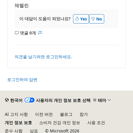
체렐린
이 대답이 도움이 되었나요?
Yes
No
댓글 0개
설
보
명
고
없
서
음
의견을 남기려면 로그인하세요.
로그인하여 답변
한국어
사용자의 개인 정보 보호 선택
테마
AI 고지 사항
이전 버전
블로그
참가
개인 정보 보호
소비자 건강 개인 정보
사용 조건
준수 사항
상표
© Microsoft 2026