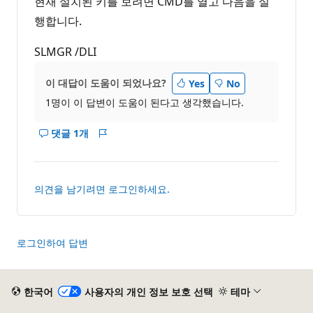
현재 설치된 키를 보려면 CMD를 열고 다음을 실
행합니다.
SLMGR /DLI
이 대답이 도움이 되었나요?
Yes
No
1명이 이 답변이 도움이 된다고 생각했습니다.
댓글 1개
이
보
답
고
변
서
에
의견을 남기려면 로그인하세요.
대
한
설
명
로그인하여 답변
표
시
한국어
사용자의 개인 정보 보호 선택
테마