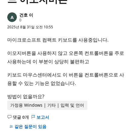
건호 이
평
0
판
2025년 8월 31일 오전 10:55
포
인
트
마이크로소프트 컴팩트 키보드를 사용중입니다.
이모지버튼을 사용하지 않고 오른쪽 컨트롤버튼을 주로
사용하는데 이 부분이 상당히 불편하고
키보드 마우스센터에서도 이 버튼을 컨트롤버튼으로 사
용할 수 있는 기능은 없었습니다.
방법이 없을까요?
가정용 Windows | 기타 | 입력 및 언어
댓글 0개
보고서
설
명
같은 질문이 있음
없