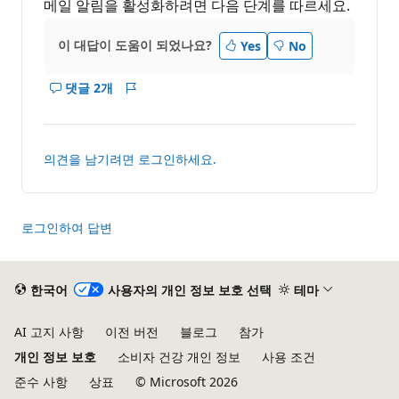
메일 알림을 활성화하려면 다음 단계를 따르세요.
이 대답이 도움이 되었나요?
Yes
No
댓글 2개
이
보
답
고
변
서
에
의견을 남기려면 로그인하세요.
대
한
설
명
로그인하여 답변
표
시
한국어
사용자의 개인 정보 보호 선택
테마
AI 고지 사항
이전 버전
블로그
참가
개인 정보 보호
소비자 건강 개인 정보
사용 조건
준수 사항
상표
© Microsoft 2026