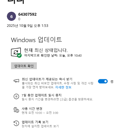
64307592
평
0
판
2025년 10월 9일 오후 1:53
포
인
트