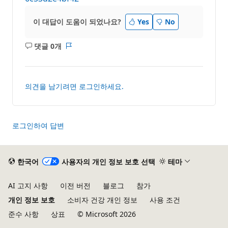
이 대답이 도움이 되었나요?
Yes
No
댓글 0개
설
보
명
고
없
서
음
의견을 남기려면 로그인하세요.
로그인하여 답변
한국어
사용자의 개인 정보 보호 선택
테마
AI 고지 사항
이전 버전
블로그
참가
개인 정보 보호
소비자 건강 개인 정보
사용 조건
준수 사항
상표
© Microsoft 2026