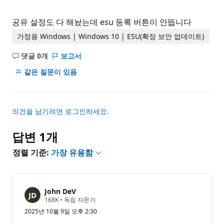
공유 설정도 다 해놨는데 esu 등록 버튼이 안뜹니다
가정용 Windows | Windows 10 | ESU(확장 보안 업데이트)
댓글 0개
보고서
설
명
같은 질문이 있음
없
음
의견을 남기려면 로그인하세요.
답변 1개
정렬 기준:
가장 유용함
John DeV
평
168K
•
독립 자문가
판
2025년 10월 9일 오후 2:30
포
인