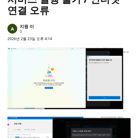
연결 오류
지원 이
평
0
판
2026년 2월 23일 오후 4:14
포
인
트