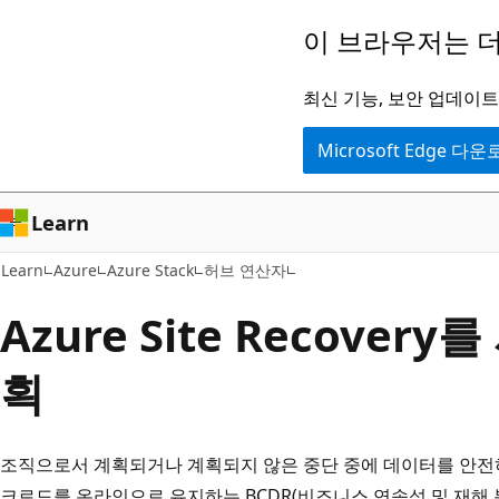
주
이 브라우저는 더
요
콘
최신 기능, 보안 업데이트,
텐
Microsoft Edge 다
츠
로
건
Learn
너
Learn
Azure
Azure Stack
허브 연산자
뛰
기
Azure Site Recover
획
조직으로서 계획되거나 계획되지 않은 중단 중에 데이터를 안전하게
크로드를 온라인으로 유지하는 BCDR(비즈니스 연속성 및 재해 