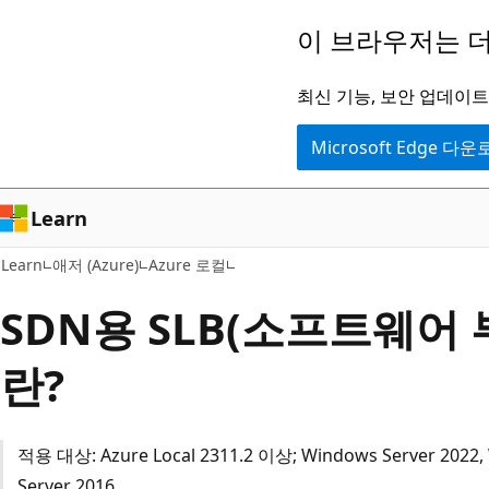
주
이 브라우저는 더
요
콘
최신 기능, 보안 업데이트,
텐
Microsoft Edge 다
츠
로
건
Learn
너
Learn
애저 (Azure)
Azure 로컬
뛰
기
SDN용 SLB(소프트웨어 
란?
적용 대상: Azure Local 2311.2 이상; Windows Server 2022,
Server 2016