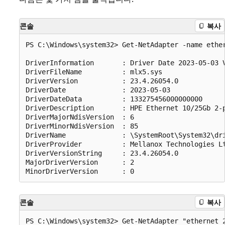
콘솔
복사
PS C:\Windows\system32> Get-NetAdapter -name ether
DriverInformation		: Driver Date 2023-05-03 Version 23.4.26054.0 NDIS 6.85

DriverFileName			: mlx5.sys

DriverVersion			: 23.4.26054.0

DriverDate			    : 2023-05-03

DriverDateData			: 133275456000000000

DriverDescription		: HPE Ethernet 10/25Gb 2-port 640FLR-SFP28 Adapter

DriverMajorNdisVersion	: 6

DriverMinorNdisVersion 	: 85

DriverName			    : \SystemRoot\System32\drivers\mlx5.sys

DriverProvider			: Mellanox Technologies Ltd.

DriverVersionString		: 23.4.26054.0

MajorDriverVersion		: 2

콘솔
복사
PS C:\Windows\system32> Get-NetAdapter "ethernet 2