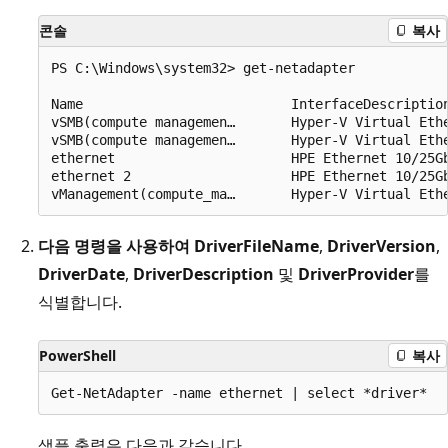
콘솔
복사
PS C:\Windows\system32>	get-netadapter

Name	                      InterfaceDescription	                iflndex     Status	     MacAddress	            LinkSpeed

vSMB(compute managemen…	      Hyper-V Virtual Ethernet Adapter #2	    20      Up	         00-15-5D-20-40-00	    25 Gbps

vSMB(compute managemen…	      Hyper-V Virtual Ethernet Adapter #3	    24      Up	         00-15-5D-20-40-01	    25 Gbps

ethernet	                  HPE Ethernet 10/25Gb 2-port 640FLR…#2	     7      Up	         B8-83-03-58-91-88	    25 Gbps

ethernet 2	                  HPE Ethernet 10/25Gb 2-port 640FLR-S…	     5      Up	         B8 83-03-58-91-89	    25 Gbps

다음 명령을 사용하여 DriverFileName
,
DriverVersion
,
DriverDate
,
DriverDescription
및
DriverProvider
를
식별합니다.
PowerShell
복사
샘플 출력은 다음과 같습니다.