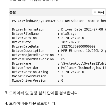
콘솔
복사
PS C:\Windows\system32> Get-NetAdapter -name ether
DriverInformation		: Driver Date 2021-07-08 Version 2.70.24728.0 NDIS 6.85

DriverFileName			: mlx5.sys

DriverVersion			: 2.70.24728.0

DriverDate			    : 2021-07-08

DriverDateData			: 132701760000000000

DriverDescription		: HPE Ethernet 10/25Gb 2-port 640FLR-SFP28 Adapter

DriverMajorNdisVersion	: 6

DriverMinorNdisVersion 	: 85

DriverName			    : \SystemRoot\System32\drivers\mlx5.sys

DriverProvider			: Mellanox Technologies Ltd.

DriverVersionString		: 2.70.24728.0

MajorDriverVersion		: 2

드라이버 및 권장 설치 단계를 검색합니다.
드라이버를 다운로드합니다.