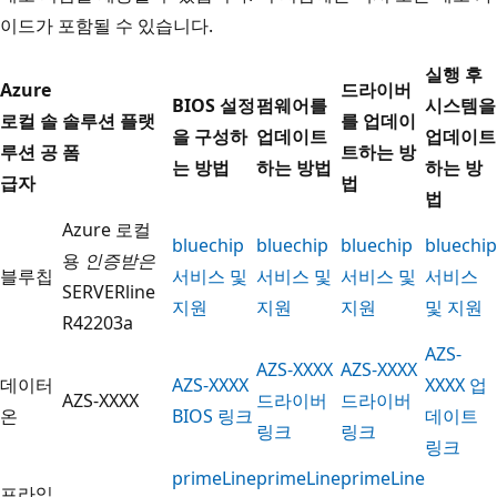
이드가 포함될 수 있습니다.
실행 후
Azure
드라이버
BIOS 설정
펌웨어를
시스템을
로컬 솔
솔루션 플랫
를 업데이
을 구성하
업데이트
업데이트
루션 공
폼
트하는 방
는 방법
하는 방법
하는 방
급자
법
법
Azure 로컬
bluechip
bluechip
bluechip
bluechip
용
인증받은
블루칩
서비스 및
서비스 및
서비스 및
서비스
SERVERline
지원
지원
지원
및 지원
R42203a
AZS-
AZS-XXXX
AZS-XXXX
데이터
AZS-XXXX
XXXX 업
AZS-XXXX
드라이버
드라이버
온
BIOS 링크
데이트
링크
링크
링크
primeLine
primeLine
primeLine
프라임