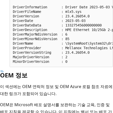
DriverInformation		: Driver Date 2023-05-03 Version 23.4.26054.0 NDIS 6.85

DriverFileName			: mlx5.sys

DriverVersion			: 23.4.26054.0

DriverDate			    : 2023-05-03

DriverDateData			: 133275456000000000

DriverDescription		: HPE Ethernet 10/25Gb 2-port 640FLR-SFP28 Adapter

DriverMajorNdisVersion	: 6

DriverMinorNdisVersion 	: 85

DriverName			    : \SystemRoot\System32\drivers\mlx5.sys

DriverProvider			: Mellanox Technologies Ltd.

DriverVersionString		: 23.4.26054.0

MajorDriverVersion		: 2

OEM 정보
이 섹션에는 OEM 연락처 정보 및 OEM Azure 로컬 참조 자료에
대한 링크가 포함되어 있습니다.
OEM은 Microsoft 배포 설명서를 보완하는 기술 교육, 인증 및
배포 지침을 제공할 수 있습니다. 이 지침에는 백서 또는 배포 가