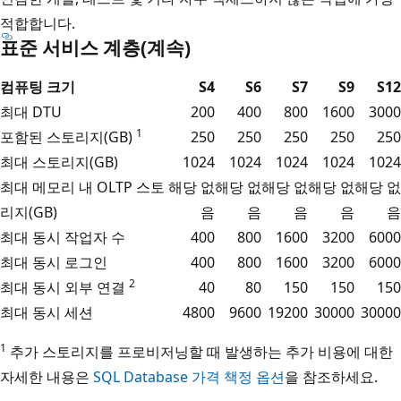
적합합니다.
표준 서비스 계층(계속)
컴퓨팅 크기
S4
S6
S7
S9
S12
최대 DTU
200
400
800
1600
3000
1
포함된 스토리지(GB)
250
250
250
250
250
최대 스토리지(GB)
1024
1024
1024
1024
1024
최대 메모리 내 OLTP 스토
해당 없
해당 없
해당 없
해당 없
해당 없
리지(GB)
음
음
음
음
음
최대 동시 작업자 수
400
800
1600
3200
6000
최대 동시 로그인
400
800
1600
3200
6000
2
최대 동시 외부 연결
40
80
150
150
150
최대 동시 세션
4800
9600
19200
30000
30000
1
추가 스토리지를 프로비저닝할 때 발생하는 추가 비용에 대한
자세한 내용은
SQL Database 가격 책정 옵션
을 참조하세요.