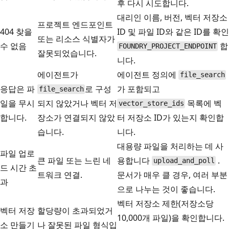
후 다시 시도합니다.
대리인 이름, 버전, 벡터 저장소
프로젝트 엔드포인트
404 찾을
ID 및 파일 ID와 같은 ID를 확인
또는 리소스 식별자가
수 없음
합
FOUNDRY_PROJECT_ENDPOINT
잘못되었습니다.
니다.
에이전트가
에이전트 정의에
file_search
응답은 파
로 구성
가 포함되고
file_search
일을 무시
되지 않았거나 벡터 저
목록에 벡
vector_store_ids
합니다.
장소가 연결되지 않았
터 저장소 ID가 있는지 확인합
습니다.
니다.
대용량 파일을 처리하는 데 사
파일 업로
큰 파일 또는 느린 네
용합니다
.
upload_and_poll
드 시간 초
트워크 연결.
문서가 매우 클 경우, 여러 부분
과
으로 나누는 것이 좋습니다.
벡터 저장소 제한(저장소당
벡터 저장
할당량이 초과되었거
10,000개 파일)을 확인합니다.
소 만들기
나 잘못된 파일 형식입