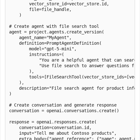
        vector_store_id=vector_store.id,

        file=file_handle,

    )

# Create agent with file search tool

agent = project.agents.create_version(

    agent_name="MyAgent",

    definition=PromptAgentDefinition(

        model="gpt-5-mini",

        instructions=(

            "You are a helpful agent that can search 
            "Use file search to answer questions from
        ),

        tools=[FileSearchTool(vector_store_ids=[vecto
    ),

    description="File search agent for product inform
)

# Create conversation and generate response

conversation = openai.conversations.create()

response = openai.responses.create(

    conversation=conversation.id,

    input="Tell me about Contoso products",

    extra_body={"agent_reference": {"name": agent.na