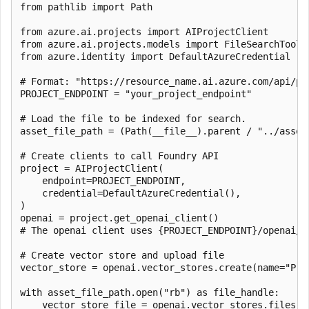
from pathlib import Path

from azure.ai.projects import AIProjectClient

from azure.ai.projects.models import FileSearchTool, 
from azure.identity import DefaultAzureCredential

# Format: "https://resource_name.ai.azure.com/api/pro
PROJECT_ENDPOINT = "your_project_endpoint"

# Load the file to be indexed for search.

asset_file_path = (Path(__file__).parent / "../assets
# Create clients to call Foundry API

project = AIProjectClient(

    endpoint=PROJECT_ENDPOINT,

    credential=DefaultAzureCredential(),

)

openai = project.get_openai_client()

# The openai client uses {PROJECT_ENDPOINT}/openai/v
# Create vector store and upload file

vector_store = openai.vector_stores.create(name="Prod
with asset_file_path.open("rb") as file_handle:

    vector_store_file = openai.vector_stores.files.up