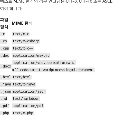
텍스트 MIME 형식의 경우 인코딩은 UTF-8, UTF-16 또는 ASCII
여야 합니다.
파일
MIME 형식
형식
.c
text/x-c
.cs
text/x-csharp
.cpp
text/x-c++
.doc
application/msword
application/vnd.openxmlformats-
.docx
officedocument.wordprocessingml.document
.html
text/html
.java
text/x-java
.json
application/json
.md
text/markdown
.pdf
application/pdf
.php
text/x-php