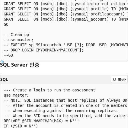
GRANT SELECT ON [msdb].[dbo].[syscollector_collection_s
GRANT SELECT ON [msdb].[dbo].[sysmail_profile] TO [MYDO
GRANT SELECT ON [msdb].[dbo].[sysmail_profileaccount] T
GRANT SELECT ON [msdb].[dbo].[sysmail_account] TO [MYDO
GO

-- Clean up

--use master;

-- EXECUTE sp_MSforeachdb 'USE [?]; DROP USER [MYDOMAIN
-- DROP LOGIN [MYDOMAIN\MYACCOUNT];

SQL Server 인증
SQL
복사
--- Create a login to run the assessment

use master;

-- NOTE: SQL instances that host replicas of Always On
 -- After the account is created in one of the members
 -- when executing against the remaining replicas.

 -- When the SID needs to be specified, add the value 
DECLARE @SID NVARCHAR(MAX) = N'';

IF (@SID = N'')
