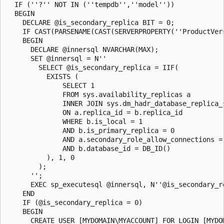
  IF (''?'' NOT IN (''tempdb'',''model''))

  BEGIN

    DECLARE @is_secondary_replica BIT = 0;

    IF CAST(PARSENAME(CAST(SERVERPROPERTY(''ProductVer
    BEGIN

      DECLARE @innersql NVARCHAR(MAX);

      SET @innersql = N''

        SELECT @is_secondary_replica = IIF(

          EXISTS (

              SELECT 1

              FROM sys.availability_replicas a

              INNER JOIN sys.dm_hadr_database_replica_s
              ON a.replica_id = b.replica_id

              WHERE b.is_local = 1

              AND b.is_primary_replica = 0

              AND a.secondary_role_allow_connections = 
              AND b.database_id = DB_ID()

          ), 1, 0

        );

      '';

      EXEC sp_executesql @innersql, N''@is_secondary_r
    END

    IF (@is_secondary_replica = 0)

    BEGIN

      CREATE USER [MYDOMAIN\MYACCOUNT] FOR LOGIN [MYDOM