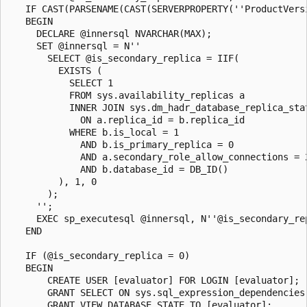
   IF CAST(PARSENAME(CAST(SERVERPROPERTY(''ProductVers
   BEGIN

     DECLARE @innersql NVARCHAR(MAX);

     SET @innersql = N''

       SELECT @is_secondary_replica = IIF(

         EXISTS (

           SELECT 1

           FROM sys.availability_replicas a

           INNER JOIN sys.dm_hadr_database_replica_stat
             ON a.replica_id = b.replica_id

           WHERE b.is_local = 1

             AND b.is_primary_replica = 0

             AND a.secondary_role_allow_connections = 2
             AND b.database_id = DB_ID()

         ), 1, 0

       );

     '';

     EXEC sp_executesql @innersql, N''@is_secondary_re
   END

   IF (@is_secondary_replica = 0)

   BEGIN

       CREATE USER [evaluator] FOR LOGIN [evaluator];

       GRANT SELECT ON sys.sql_expression_dependencies 
       GRANT VIEW DATABASE STATE TO [evaluator];
