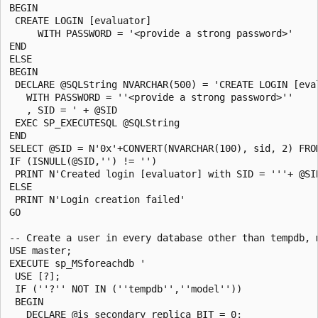
BEGIN

 CREATE LOGIN [evaluator]

     WITH PASSWORD = '<provide a strong password>'

END

ELSE

BEGIN

 DECLARE @SQLString NVARCHAR(500) = 'CREATE LOGIN [eval
   WITH PASSWORD = ''<provide a strong password>''

   , SID = ' + @SID

 EXEC SP_EXECUTESQL @SQLString

END

SELECT @SID = N'0x'+CONVERT(NVARCHAR(100), sid, 2) FRO
IF (ISNULL(@SID,'') != '')

 PRINT N'Created login [evaluator] with SID = '''+ @SI
ELSE

 PRINT N'Login creation failed'

GO

-- Create a user in every database other than tempdb, 
USE master;

EXECUTE sp_MSforeachdb '

 USE [?];

 IF (''?'' NOT IN (''tempdb'',''model''))

 BEGIN

   DECLARE @is_secondary_replica BIT = 0;
