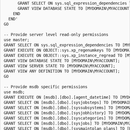
      GRANT SELECT ON sys.sql_expression_dependencies T
      GRANT VIEW DATABASE STATE TO [MYDOMAIN\MYACCOUNT]
    END

  END'

GO

-- Provide server level read-only permissions

use master;

GRANT SELECT ON sys.sql_expression_dependencies TO [MYD
GRANT EXECUTE ON OBJECT::sys.xp_regenumkeys TO [MYDOMAI
GRANT EXECUTE ON OBJECT::sys.xp_instance_regread TO [MY
GRANT VIEW DATABASE STATE TO [MYDOMAIN\MYACCOUNT];

GRANT VIEW SERVER STATE TO [MYDOMAIN\MYACCOUNT];

GRANT VIEW ANY DEFINITION TO [MYDOMAIN\MYACCOUNT];

GO

-- Provide msdb specific permissions

use msdb;

GRANT EXECUTE ON [msdb].[dbo].[agent_datetime] TO [MYDO
GRANT SELECT ON [msdb].[dbo].[sysjobsteps] TO [MYDOMAIN
GRANT SELECT ON [msdb].[dbo].[syssubsystems] TO [MYDOMA
GRANT SELECT ON [msdb].[dbo].[sysjobhistory] TO [MYDOMA
GRANT SELECT ON [msdb].[dbo].[syscategories] TO [MYDOMA
GRANT SELECT ON [msdb].[dbo].[sysjobs] TO [MYDOMAIN\MYA
GRANT SELECT ON [msdb].[dbo].[sysmaintplan_plans] TO [M