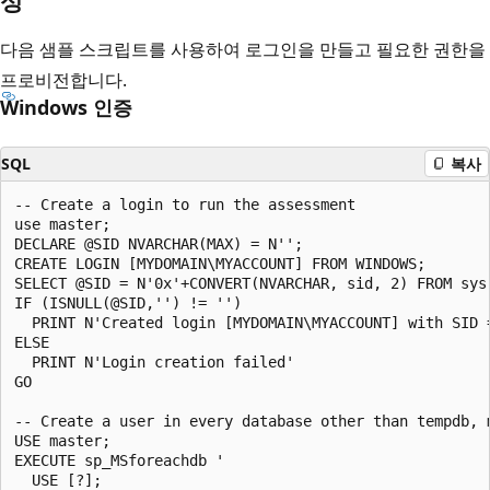
성
다음 샘플 스크립트를 사용하여 로그인을 만들고 필요한 권한을
프로비전합니다.
Windows 인증
SQL
복사
-- Create a login to run the assessment

use master;

DECLARE @SID NVARCHAR(MAX) = N'';

CREATE LOGIN [MYDOMAIN\MYACCOUNT] FROM WINDOWS;

SELECT @SID = N'0x'+CONVERT(NVARCHAR, sid, 2) FROM sys
IF (ISNULL(@SID,'') != '')

  PRINT N'Created login [MYDOMAIN\MYACCOUNT] with SID =
ELSE

  PRINT N'Login creation failed'

GO    

-- Create a user in every database other than tempdb, 
USE master;

EXECUTE sp_MSforeachdb '

  USE [?];
