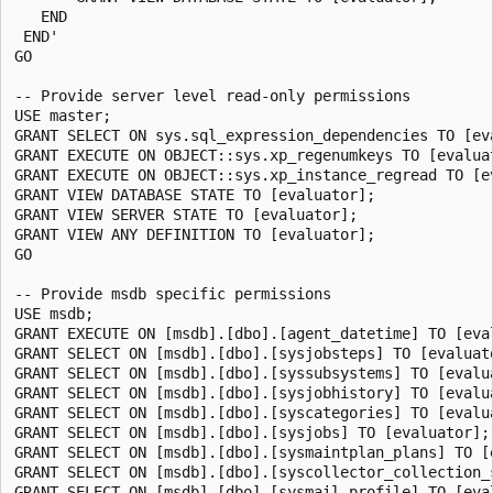
   END

 END'

GO

-- Provide server level read-only permissions

USE master;

GRANT SELECT ON sys.sql_expression_dependencies TO [eva
GRANT EXECUTE ON OBJECT::sys.xp_regenumkeys TO [evaluat
GRANT EXECUTE ON OBJECT::sys.xp_instance_regread TO [ev
GRANT VIEW DATABASE STATE TO [evaluator];

GRANT VIEW SERVER STATE TO [evaluator];

GRANT VIEW ANY DEFINITION TO [evaluator];

GO

-- Provide msdb specific permissions

USE msdb;

GRANT EXECUTE ON [msdb].[dbo].[agent_datetime] TO [eval
GRANT SELECT ON [msdb].[dbo].[sysjobsteps] TO [evaluato
GRANT SELECT ON [msdb].[dbo].[syssubsystems] TO [evalua
GRANT SELECT ON [msdb].[dbo].[sysjobhistory] TO [evalua
GRANT SELECT ON [msdb].[dbo].[syscategories] TO [evalua
GRANT SELECT ON [msdb].[dbo].[sysjobs] TO [evaluator];

GRANT SELECT ON [msdb].[dbo].[sysmaintplan_plans] TO [e
GRANT SELECT ON [msdb].[dbo].[syscollector_collection_s
GRANT SELECT ON [msdb].[dbo].[sysmail_profile] TO [eval