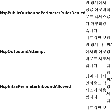
안 경계에서
공용 아웃바
적
NspPublicOutboundPerimeterRulesDenied
운드 액세스
용
가 거부되었
습니다.
네트워크 보
전
안 경계 내
환/
NspOutboundAttempt
에서의 아웃
강
바운드 시도
제
입니다.
됨
전
경계 내에서
환/
인바운드 액
NspIntraPerimeterInboundAllowed
강
세스가 허용
제
됩니다.
됨
네트워크 보