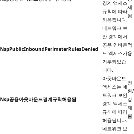
경계 액세스
제
규칙에 따라
됨
허용됩니다.
네트워크 보
안 경계에서
공용 인바운
적
NspPublicInboundPerimeterRulesDenied
드 액세스가
용
거부되었습
니다.
아웃바운드
전
액세스는 네
환/
트워크 보안
Nsp공용아웃바운드경계규칙허용됨
강
경계 액세스
제
규칙에 따라
됨
허용됩니다.
네트워크 보