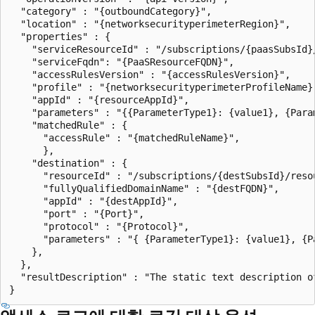
  "category" : "{outboundCategory}",

  "location" : "{networksecurityperimeterRegion}",

  "properties" : {

    "serviceResourceId" : "/subscriptions/{paasSubsId}
    "serviceFqdn": "{PaaSResourceFQDN}",

    "accessRulesVersion" : "{accessRulesVersion}",

    "profile" : "{networksecurityperimeterProfileName}"
    "appId" : "{resourceAppId}",

    "parameters" : "{{ParameterType1}: {value1}, {Para
    "matchedRule" : {

      "accessRule" : "{matchedRuleName}",

      },

    "destination" : {

      "resourceId" : "/subscriptions/{destSubsId}/reso
      "fullyQualifiedDomainName" : "{destFQDN}",

      "appId" : "{destAppId}",

      "port" : "{Port}",

      "protocol" : "{Protocol}",

      "parameters" : "{ {ParameterType1}: {value1}, {P
    },

  },

  "resultDescription" : "The static text description o