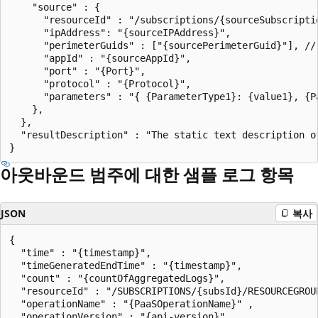
    "source" : {

      "resourceId" : "/subscriptions/{sourceSubscripti
      "ipAddress": "{sourceIPAddress}",

      "perimeterGuids" : ["{sourcePerimeterGuid}"], //
      "appId" : "{sourceAppId}",

      "port" : "{Port}",

      "protocol" : "{Protocol}",

      "parameters" : "{ {ParameterType1}: {value1}, {P
    },

  },

  "resultDescription" : "The static text description o
아웃바운드 범주에 대한 샘플 로그 항목
JSON
복사
{

  "time" : "{timestamp}",

  "timeGeneratedEndTime" : "{timestamp}",

  "count" : "{countOfAggregatedLogs}",

  "resourceId" : "/SUBSCRIPTIONS/{subsId}/RESOURCEGROU
  "operationName" : "{PaaSOperationName}" ,

  "operationVersion" : "{api-version}",
