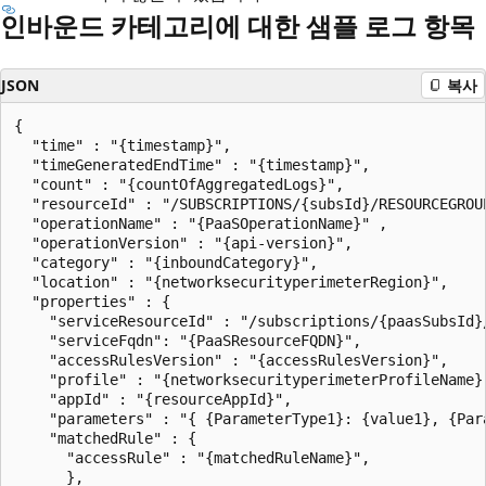
인바운드 카테고리에 대한 샘플 로그 항목
JSON
복사
{

  "time" : "{timestamp}",

  "timeGeneratedEndTime" : "{timestamp}",

  "count" : "{countOfAggregatedLogs}",

  "resourceId" : "/SUBSCRIPTIONS/{subsId}/RESOURCEGROU
  "operationName" : "{PaaSOperationName}" ,

  "operationVersion" : "{api-version}",

  "category" : "{inboundCategory}",

  "location" : "{networksecurityperimeterRegion}",

  "properties" : {

    "serviceResourceId" : "/subscriptions/{paasSubsId}
    "serviceFqdn": "{PaaSResourceFQDN}",

    "accessRulesVersion" : "{accessRulesVersion}",

    "profile" : "{networksecurityperimeterProfileName}"
    "appId" : "{resourceAppId}",

    "parameters" : "{ {ParameterType1}: {value1}, {Par
    "matchedRule" : {

      "accessRule" : "{matchedRuleName}",

      },
