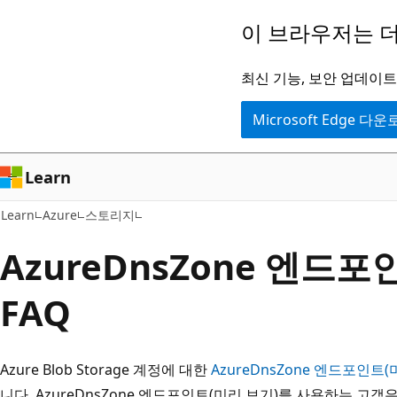
주
이 브라우저는 더
요
콘
최신 기능, 보안 업데이트,
텐
Microsoft Edge 다
츠
로
건
Learn
너
Learn
Azure
스토리지
뛰
기
AzureDnsZone 엔드
FAQ
Azure Blob Storage 계정에 대한
AzureDnsZone 엔드포인트(
니다. AzureDnsZone 엔드포인트(미리 보기)를 사용하는 고객은