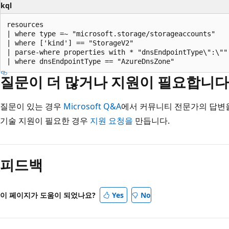
kql
resources

| where type =~ "microsoft.storage/storageaccounts"

| where ['kind'] == "StorageV2"

| parse-where properties with * "dnsEndpointType\":\"" 
질문이 더 많거나 지원이 필요합니다
질문이 있는 경우
Microsoft Q&A
에서 커뮤니티 전문가의 답변을
기술 지원이 필요한 경우
지원 요청을
만듭니다.
읽
기
피드백
모
드
사
이 페이지가 도움이 되었나요?
Yes
No
용
안