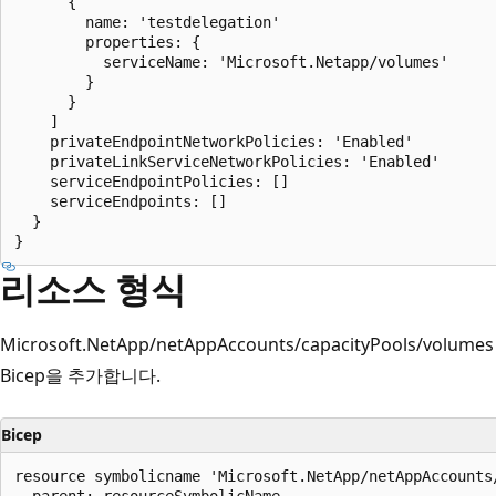
      {

        name: 'testdelegation'

        properties: {

          serviceName: 'Microsoft.Netapp/volumes'

        }

      }

    ]

    privateEndpointNetworkPolicies: 'Enabled'

    privateLinkServiceNetworkPolicies: 'Enabled'

    serviceEndpointPolicies: []

    serviceEndpoints: []

  }

리소스 형식
Microsoft.NetApp/netAppAccounts/capacityPools/
Bicep을 추가합니다.
Bicep
resource symbolicname 'Microsoft.NetApp/netAppAccounts
  parent: resourceSymbolicName
