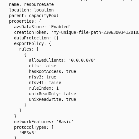
  name: resourceName

  location: location

  parent: capacityPool

  properties: {

    avsDataStore: 'Enabled'

    creationToken: 'my-unique-file-path-230630034120103
    dataProtection: {}

    exportPolicy: {

      rules: [

        {

          allowedClients: '0.0.0.0/0'

          cifs: false

          hasRootAccess: true

          nfsv3: true

          nfsv41: false

          ruleIndex: 1

          unixReadOnly: false

          unixReadWrite: true

        }

      ]

    }

    networkFeatures: 'Basic'

    protocolTypes: [

      'NFSv3'

    ]
