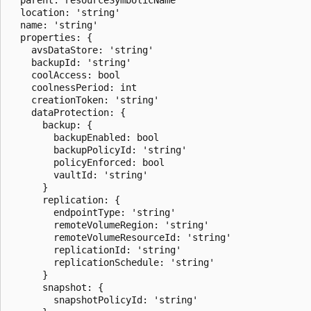
  location: 'string'

  name: 'string'

  properties: {

    avsDataStore: 'string'

    backupId: 'string'

    coolAccess: bool

    coolnessPeriod: int

    creationToken: 'string'

    dataProtection: {

      backup: {

        backupEnabled: bool

        backupPolicyId: 'string'

        policyEnforced: bool

        vaultId: 'string'

      }

      replication: {

        endpointType: 'string'

        remoteVolumeRegion: 'string'

        remoteVolumeResourceId: 'string'

        replicationId: 'string'

        replicationSchedule: 'string'

      }

      snapshot: {

        snapshotPolicyId: 'string'
