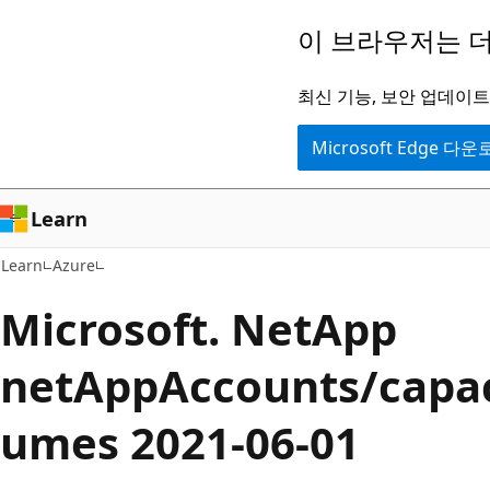
주
이 브라우저는 더
요
콘
최신 기능, 보안 업데이트,
텐
Microsoft Edge 다
츠
로
건
Learn
너
Learn
Azure
뛰
기
Microsoft. NetApp
netAppAccounts/capac
umes 2021-06-01