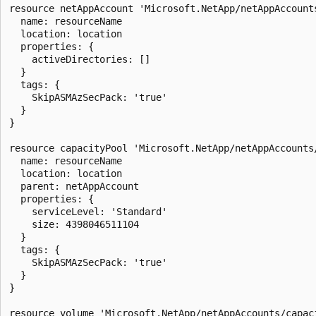
resource netAppAccount 'Microsoft.NetApp/netAppAccounts
  name: resourceName

  location: location

  properties: {

    activeDirectories: []

  }

  tags: {

    SkipASMAzSecPack: 'true'

  }

}

resource capacityPool 'Microsoft.NetApp/netAppAccounts/
  name: resourceName

  location: location

  parent: netAppAccount

  properties: {

    serviceLevel: 'Standard'

    size: 4398046511104

  }

  tags: {

    SkipASMAzSecPack: 'true'

  }

}

resource volume 'Microsoft.NetApp/netAppAccounts/capaci