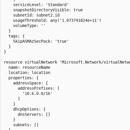
    serviceLevel: 'Standard'

    snapshotDirectoryVisible: true

    subnetId: subnet2.id

    usageThreshold: any('1.073741824e+11')

    volumeType: ''

  }

  tags: {

    SkipASMAzSecPack: 'true'

  }

}

resource virtualNetwork 'Microsoft.Network/virtualNetwo
  name: resourceName

  location: location

  properties: {

    addressSpace: {

      addressPrefixes: [

        '10.6.0.0/16'

      ]

    }

    dhcpOptions: {

      dnsServers: []

    }

    subnets: []

  }
