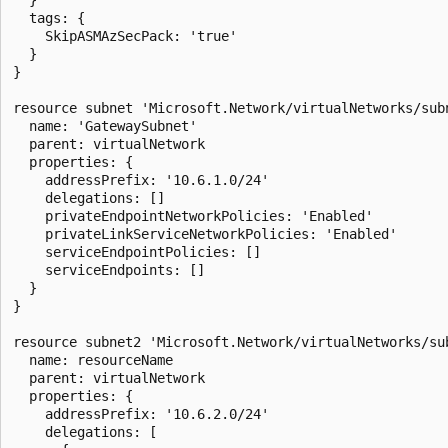
  tags: {

    SkipASMAzSecPack: 'true'

  }

}

resource subnet 'Microsoft.Network/virtualNetworks/subn
  name: 'GatewaySubnet'

  parent: virtualNetwork

  properties: {

    addressPrefix: '10.6.1.0/24'

    delegations: []

    privateEndpointNetworkPolicies: 'Enabled'

    privateLinkServiceNetworkPolicies: 'Enabled'

    serviceEndpointPolicies: []

    serviceEndpoints: []

  }

}

resource subnet2 'Microsoft.Network/virtualNetworks/sub
  name: resourceName

  parent: virtualNetwork

  properties: {

    addressPrefix: '10.6.2.0/24'

    delegations: [
