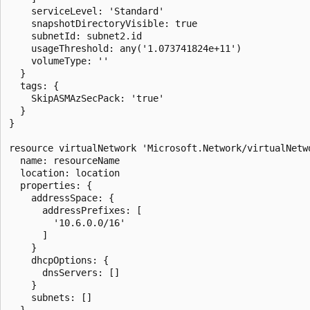
    serviceLevel: 'Standard'

    snapshotDirectoryVisible: true

    subnetId: subnet2.id

    usageThreshold: any('1.073741824e+11')

    volumeType: ''

  }

  tags: {

    SkipASMAzSecPack: 'true'

  }

}

resource virtualNetwork 'Microsoft.Network/virtualNetwo
  name: resourceName

  location: location

  properties: {

    addressSpace: {

      addressPrefixes: [

        '10.6.0.0/16'

      ]

    }

    dhcpOptions: {

      dnsServers: []

    }

    subnets: []

  }
