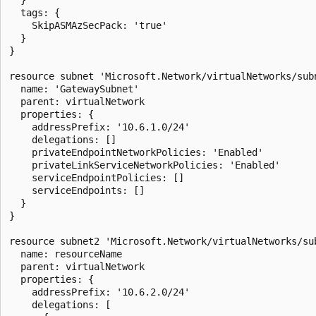
  tags: {

    SkipASMAzSecPack: 'true'

  }

}

resource subnet 'Microsoft.Network/virtualNetworks/subn
  name: 'GatewaySubnet'

  parent: virtualNetwork

  properties: {

    addressPrefix: '10.6.1.0/24'

    delegations: []

    privateEndpointNetworkPolicies: 'Enabled'

    privateLinkServiceNetworkPolicies: 'Enabled'

    serviceEndpointPolicies: []

    serviceEndpoints: []

  }

}

resource subnet2 'Microsoft.Network/virtualNetworks/sub
  name: resourceName

  parent: virtualNetwork

  properties: {

    addressPrefix: '10.6.2.0/24'

    delegations: [
