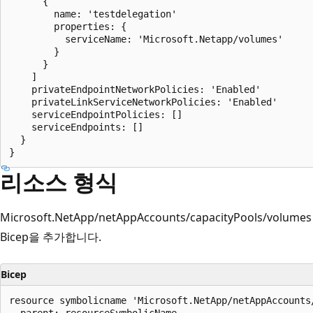
      {

        name: 'testdelegation'

        properties: {

          serviceName: 'Microsoft.Netapp/volumes'

        }

      }

    ]

    privateEndpointNetworkPolicies: 'Enabled'

    privateLinkServiceNetworkPolicies: 'Enabled'

    serviceEndpointPolicies: []

    serviceEndpoints: []

  }

리소스 형식
Microsoft.NetApp/netAppAccounts/capacityPools/
Bicep을 추가합니다.
Bicep
resource symbolicname 'Microsoft.NetApp/netAppAccounts
  parent: resourceSymbolicName
