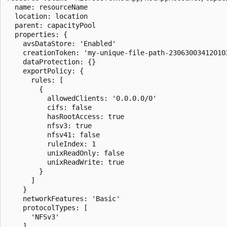
  name: resourceName

  location: location

  parent: capacityPool

  properties: {

    avsDataStore: 'Enabled'

    creationToken: 'my-unique-file-path-230630034120103
    dataProtection: {}

    exportPolicy: {

      rules: [

        {

          allowedClients: '0.0.0.0/0'

          cifs: false

          hasRootAccess: true

          nfsv3: true

          nfsv41: false

          ruleIndex: 1

          unixReadOnly: false

          unixReadWrite: true

        }

      ]

    }

    networkFeatures: 'Basic'

    protocolTypes: [

      'NFSv3'

    ]
