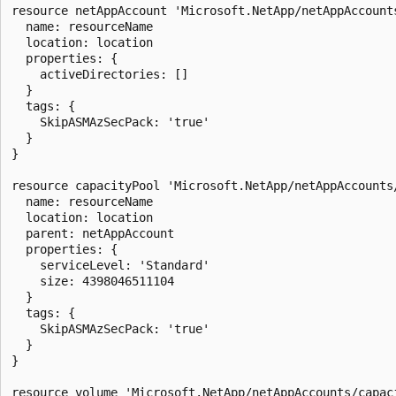
resource netAppAccount 'Microsoft.NetApp/netAppAccounts
  name: resourceName

  location: location

  properties: {

    activeDirectories: []

  }

  tags: {

    SkipASMAzSecPack: 'true'

  }

}

resource capacityPool 'Microsoft.NetApp/netAppAccounts/
  name: resourceName

  location: location

  parent: netAppAccount

  properties: {

    serviceLevel: 'Standard'

    size: 4398046511104

  }

  tags: {

    SkipASMAzSecPack: 'true'

  }

}

resource volume 'Microsoft.NetApp/netAppAccounts/capaci