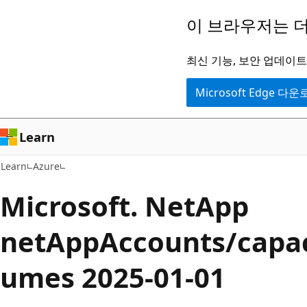
주
이 브라우저는 더
요
콘
최신 기능, 보안 업데이트,
텐
Microsoft Edge 다
츠
로
건
Learn
너
Learn
Azure
뛰
기
Microsoft. NetApp
netAppAccounts/capac
umes 2025-01-01