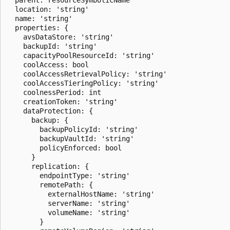
  location: 'string'

  name: 'string'

  properties: {

    avsDataStore: 'string'

    backupId: 'string'

    capacityPoolResourceId: 'string'

    coolAccess: bool

    coolAccessRetrievalPolicy: 'string'

    coolAccessTieringPolicy: 'string'

    coolnessPeriod: int

    creationToken: 'string'

    dataProtection: {

      backup: {

        backupPolicyId: 'string'

        backupVaultId: 'string'

        policyEnforced: bool

      }

      replication: {

        endpointType: 'string'

        remotePath: {

          externalHostName: 'string'

          serverName: 'string'

          volumeName: 'string'

        }
