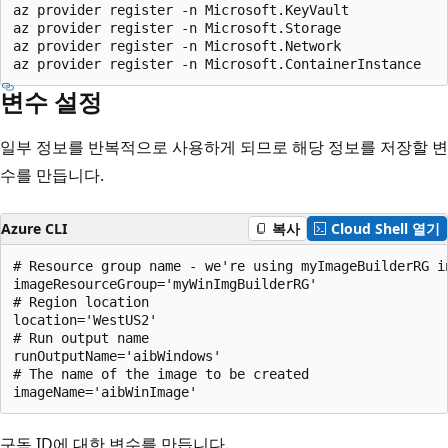
az provider register -n Microsoft.KeyVault

az provider register -n Microsoft.Storage

az provider register -n Microsoft.Network

변수 설정
일부 정보를 반복적으로 사용하게 되므로 해당 정보를 저장할 변
수를 만듭니다.
Azure CLI
복사
Cloud Shell 열기
# Resource group name - we're using myImageBuilderRG in
imageResourceGroup='myWinImgBuilderRG'

# Region location

location='WestUS2'

# Run output name

runOutputName='aibWindows'

# The name of the image to be created

구독 ID에 대한 변수를 만듭니다.