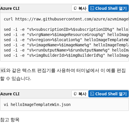
Azure CLI
복사
Cloud Shell 열기
curl https://raw.githubusercontent.com/azure/azvmimage
sed -i -e "s%<subscriptionID>%$subscriptionID%g" helloI
sed -i -e "s%<rgName>%$imageResourceGroup%g" helloImage
sed -i -e "s%<region>%$location%g" helloImageTemplateWi
sed -i -e "s%<imageName>%$imageName%g" helloImageTempla
sed -i -e "s%<runOutputName>%$runOutputName%g" helloIma
와 같은 텍스트 편집기를 사용하여 터미널에서 이 예를 편집
vi
할 수 있습니다.
Azure CLI
복사
Cloud Shell 열기
참고 항목