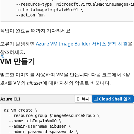
     --resource-type  Microsoft.VirtualMachineImages/im
     -n helloImageTemplateWin01 \

작업이 완료될 때까지 기다리세요.
오류가 발생하면
Azure VM Image Builder 서비스 문제 해결
을
참조하세요.
VM 만들기
빌드한 이미지를 사용하여 VM을 만듭니다. 다음 코드에서
<암
호>
를 VM의
aibuser
에 대한 자신의 암호로 바꿉니다.
Azure CLI
복사
Cloud Shell 열기
az vm create \

  --resource-group $imageResourceGroup \

  --name aibImgWinVm00 \

  --admin-username aibuser \

  --admin-password <password> \
