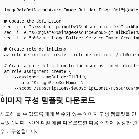
imageRoleDefName="Azure Image Builder Image Def"$(date 
# Update the definition

sed -i -e "s%<subscriptionID>%$subscriptionID%g" aibRol
sed -i -e "s%<rgName>%$imageResourceGroup%g" aibRoleIma
sed -i -e "s%Azure Image Builder Service Image Creatio
# Create role definitions

az role definition create --role-definition ./aibRoleIm
# Grant a role definition to the user-assigned identity
az role assignment create \

    --assignee $imgBuilderCliId \

    --role "$imageRoleDefName" \

이미지 구성 템플릿 다운로드
시도해 볼 수 있도록 매개 변수가 있는 이미지 구성 템플릿을 만
들었습니다. JSON 파일 예를 다운로드한 다음 이전에 설정한 변
수로 구성합니다.