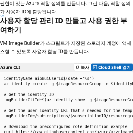
권한이 있는 Azure 역할 정의를 만듭니다. 그런 다음, 역할 정의
가 사용자 ID에 할당됩니다.
사용자 할당 관리 ID 만들고 사용 권한 부
여하기
VM Image Builder가 스크립트가 저장된 스토리지 계정에 액세
스할 수 있도록 사용자 할당 ID를 만듭니다.
Azure CLI
복사
Cloud Shell 열기
identityName=aibBuiUserId$(date +'%s')

az identity create -g $imageResourceGroup -n $identityN
# Get the identity ID

imgBuilderCliId=$(az identity show -g $imageResourceGr
# Get the user identity URI that's needed for the templ
imgBuilderId=/subscriptions/$subscriptionID/resourcegr
# Download the preconfigured role definition example

curl https://raw.githubusercontent.com/azure/azvmimage