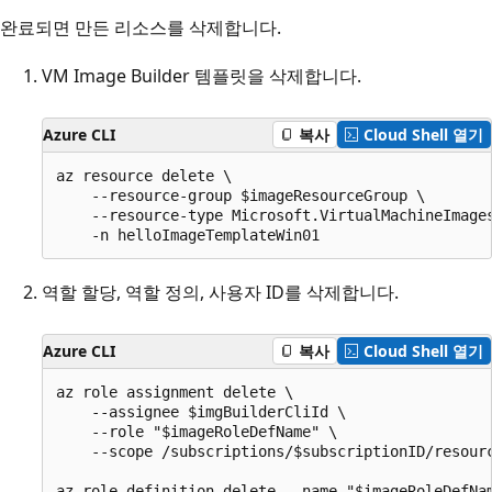
완료되면 만든 리소스를 삭제합니다.
VM Image Builder 템플릿을 삭제합니다.
Azure CLI
복사
Cloud Shell 열기
az resource delete \

    --resource-group $imageResourceGroup \

    --resource-type Microsoft.VirtualMachineImages
역할 할당, 역할 정의, 사용자 ID를 삭제합니다.
Azure CLI
복사
Cloud Shell 열기
az role assignment delete \

    --assignee $imgBuilderCliId \

    --role "$imageRoleDefName" \

    --scope /subscriptions/$subscriptionID/resourc
az role definition delete --name "$imageRoleDefNam