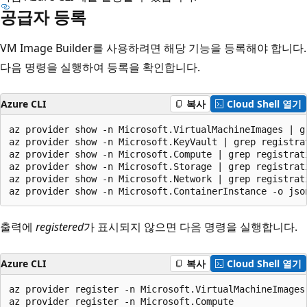
공급자 등록
VM Image Builder를 사용하려면 해당 기능을 등록해야 합니다.
다음 명령을 실행하여 등록을 확인합니다.
Azure CLI
복사
Cloud Shell 열기
az provider show -n Microsoft.VirtualMachineImages | gr
az provider show -n Microsoft.KeyVault | grep registrat
az provider show -n Microsoft.Compute | grep registrati
az provider show -n Microsoft.Storage | grep registrati
az provider show -n Microsoft.Network | grep registrati
출력에
registered
가 표시되지 않으면 다음 명령을 실행합니다.
Azure CLI
복사
Cloud Shell 열기
az provider register -n Microsoft.VirtualMachineImages

az provider register -n Microsoft.Compute
