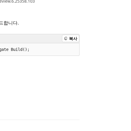
eview.6.25358.103
드합니다.
복사
gate Build();