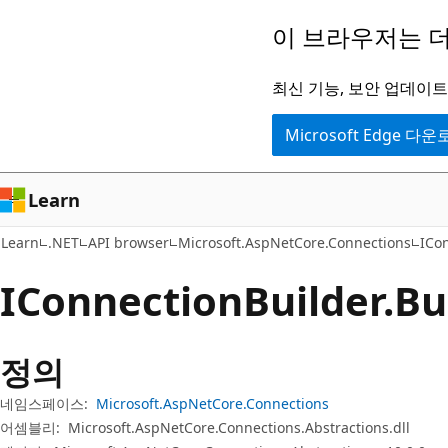
주
페
이 브라우저는 더
요
이
콘
지
최신 기능, 보안 업데이트,
텐
내
Microsoft Edge 다
츠
탐
로
색
건
으
Learn
너
로
Learn
.NET
API browser
Microsoft.AspNetCore.Connections
ICo
뛰
건
기
너
IConnection
Builder.
Bu
뛰
기
정의
네임스페이스:
Microsoft.AspNetCore.Connections
어셈블리:
Microsoft.AspNetCore.Connections.Abstractions.dll