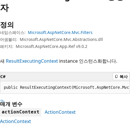
자
정의
네임스페이스:
Microsoft.AspNetCore.Mvc.Filters
어셈블리:
Microsoft.AspNetCore.Mvc.Abstractions.dll
패키지:
Microsoft.AspNetCore.App.Ref v9.0.2
새
ResultExecutingContext
instance 인스턴스화합니다.
C#
복사
public ResultExecutingContext(Microsoft.AspNetCore.Mvc
매개 변수
ActionContext
actionContext
ActionContext