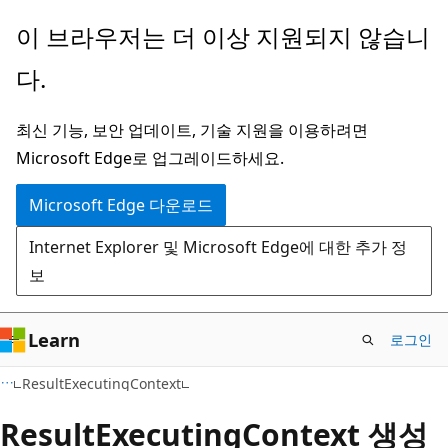
주
페
이 브라우저는 더 이상 지원되지 않습니
요
이
다.
콘
지
텐
내
최신 기능, 보안 업데이트, 기술 지원을 이용하려면
츠
탐
Microsoft Edge로 업그레이드하세요.
로
색
건
으
Microsoft Edge 다운로드
너
로
Internet Explorer 및 Microsoft Edge에 대한 추가 정
뛰
건
보
기
너
뛰
기
Learn
로그인
C#
ResultExecutingContext
Result
Executing
Context 생성