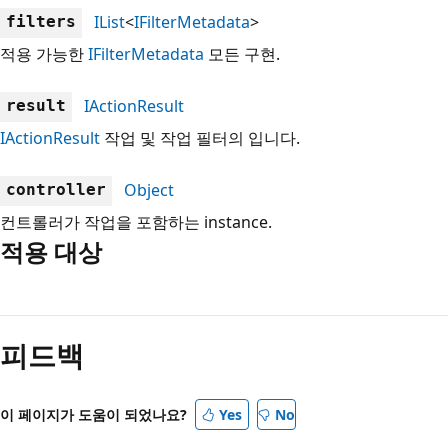
IList
<
IFilterMetadata
>
filters
적용 가능한
IFilterMetadata
모든 구현.
IActionResult
result
IActionResult
작업 및 작업 필터의 입니다.
Object
controller
컨트롤러가 작업을 포함하는 instance.
적용 대상
읽
기
피드백
모
드
사
이 페이지가 도움이 되었나요?
Yes
No
용