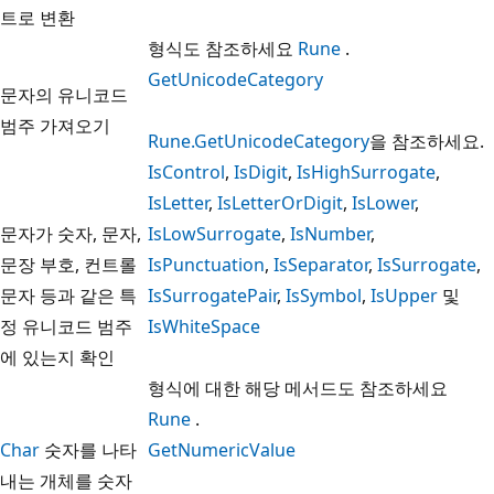
트로 변환
형식도 참조하세요
Rune
.
GetUnicodeCategory
문자의 유니코드
범주 가져오기
Rune.GetUnicodeCategory
을 참조하세요.
IsControl
,
IsDigit
,
IsHighSurrogate
,
IsLetter
,
IsLetterOrDigit
,
IsLower
,
문자가 숫자, 문자,
IsLowSurrogate
,
IsNumber
,
문장 부호, 컨트롤
IsPunctuation
,
IsSeparator
,
IsSurrogate
,
문자 등과 같은 특
IsSurrogatePair
,
IsSymbol
,
IsUpper
및
정 유니코드 범주
IsWhiteSpace
에 있는지 확인
형식에 대한 해당 메서드도 참조하세요
Rune
.
Char
숫자를 나타
GetNumericValue
내는 개체를 숫자