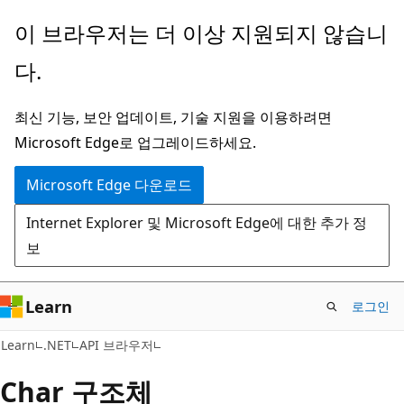
주
페
이 브라우저는 더 이상 지원되지 않습니
요
이
다.
콘
지
텐
내
최신 기능, 보안 업데이트, 기술 지원을 이용하려면
츠
탐
Microsoft Edge로 업그레이드하세요.
로
색
건
으
Microsoft Edge 다운로드
너
로
Internet Explorer 및 Microsoft Edge에 대한 추가 정
뛰
건
보
기
너
뛰
기
Learn
로그인
C#
Learn
.NET
API 브라우저
Char 구조체