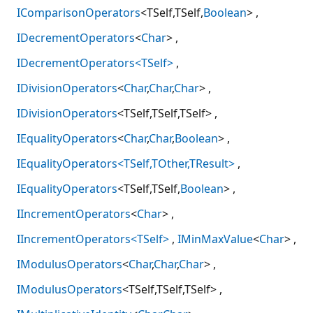
IComparisonOperators
<TSelf,TSelf,
Boolean
>
IDecrementOperators
<
Char
>
IDecrementOperators<TSelf>
IDivisionOperators
<
Char
,
Char
,
Char
>
IDivisionOperators
<TSelf,TSelf,TSelf>
IEqualityOperators
<
Char
,
Char
,
Boolean
>
IEqualityOperators<TSelf,TOther,TResult>
IEqualityOperators
<TSelf,TSelf,
Boolean
>
IIncrementOperators
<
Char
>
IIncrementOperators<TSelf>
IMinMaxValue
<
Char
>
IModulusOperators
<
Char
,
Char
,
Char
>
IModulusOperators
<TSelf,TSelf,TSelf>