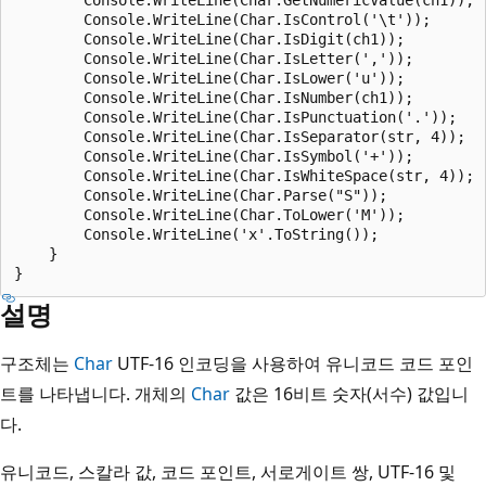
        Console.WriteLine(Char.IsControl('\t'));       
        Console.WriteLine(Char.IsDigit(ch1));          
        Console.WriteLine(Char.IsLetter(','));         
        Console.WriteLine(Char.IsLower('u'));          
        Console.WriteLine(Char.IsNumber(ch1));         
        Console.WriteLine(Char.IsPunctuation('.'));    
        Console.WriteLine(Char.IsSeparator(str, 4));   
        Console.WriteLine(Char.IsSymbol('+'));         
        Console.WriteLine(Char.IsWhiteSpace(str, 4));  
        Console.WriteLine(Char.Parse("S"));            
        Console.WriteLine(Char.ToLower('M'));          
        Console.WriteLine('x'.ToString());             
    }

설명
구조체는
Char
UTF-16 인코딩을 사용하여 유니코드 코드 포인
트를 나타냅니다. 개체의
Char
값은 16비트 숫자(서수) 값입니
다.
유니코드, 스칼라 값, 코드 포인트, 서로게이트 쌍, UTF-16 및