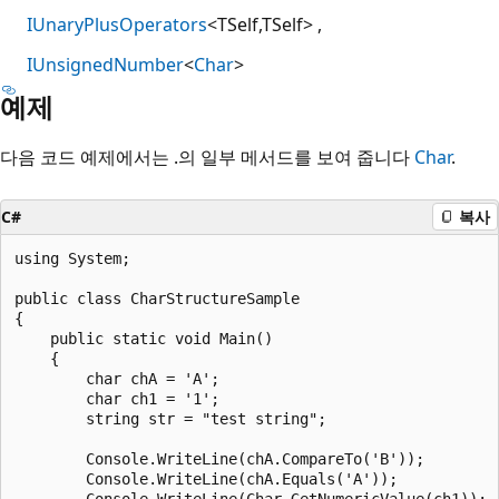
IUnaryPlusOperators
<TSelf,TSelf>
IUnsignedNumber
<
Char
>
예제
다음 코드 예제에서는 .의 일부 메서드를 보여 줍니다
Char
.
C#
복사
using System;

public class CharStructureSample

{

    public static void Main()

    {

        char chA = 'A';

        char ch1 = '1';

        string str = "test string";

        Console.WriteLine(chA.CompareTo('B'));        
        Console.WriteLine(chA.Equals('A'));            
        Console.WriteLine(Char.GetNumericValue(ch1));  