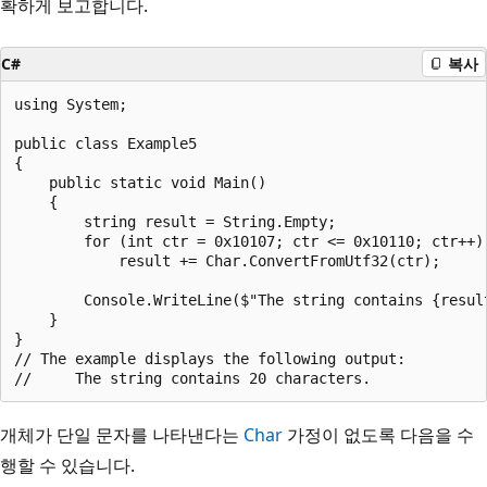
확하게 보고합니다.
C#
복사
using System;

public class Example5

{

    public static void Main()

    {

        string result = String.Empty;

        for (int ctr = 0x10107; ctr <= 0x10110; ctr++) 
            result += Char.ConvertFromUtf32(ctr);

        Console.WriteLine($"The string contains {result
    }

}

// The example displays the following output:

개체가 단일 문자를 나타낸다는
Char
가정이 없도록 다음을 수
행할 수 있습니다.