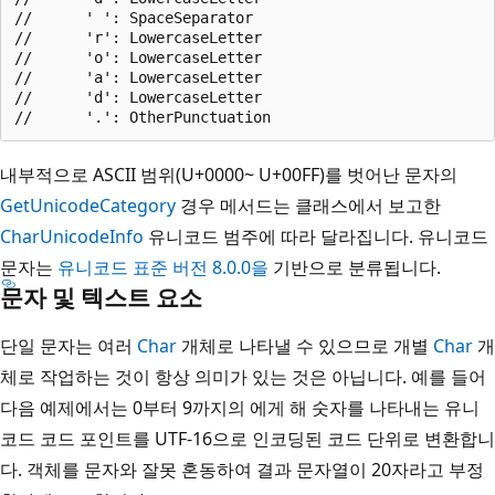
//      ' ': SpaceSeparator

//      'r': LowercaseLetter

//      'o': LowercaseLetter

//      'a': LowercaseLetter

//      'd': LowercaseLetter

내부적으로 ASCII 범위(U+0000~ U+00FF)를 벗어난 문자의
GetUnicodeCategory
경우 메서드는 클래스에서 보고한
CharUnicodeInfo
유니코드 범주에 따라 달라집니다. 유니코드
문자는
유니코드 표준 버전 8.0.0을
기반으로 분류됩니다.
문자 및 텍스트 요소
단일 문자는 여러
Char
개체로 나타낼 수 있으므로 개별
Char
개
체로 작업하는 것이 항상 의미가 있는 것은 아닙니다. 예를 들어
다음 예제에서는 0부터 9까지의 에게 해 숫자를 나타내는 유니
코드 코드 포인트를 UTF-16으로 인코딩된 코드 단위로 변환합니
다. 객체를 문자와 잘못 혼동하여 결과 문자열이 20자라고 부정