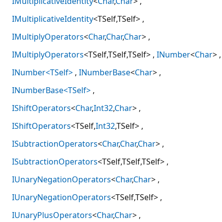
IMultiplicativeIdentity
<
Char
,
Char
>
IMultiplicativeIdentity
<TSelf,TSelf>
IMultiplyOperators
<
Char
,
Char
,
Char
>
IMultiplyOperators
<TSelf,TSelf,TSelf>
INumber
<
Char
>
INumber<TSelf>
INumberBase
<
Char
>
INumberBase<TSelf>
IShiftOperators
<
Char
,
Int32
,
Char
>
IShiftOperators
<TSelf,
Int32
,TSelf>
ISubtractionOperators
<
Char
,
Char
,
Char
>
ISubtractionOperators
<TSelf,TSelf,TSelf>
IUnaryNegationOperators
<
Char
,
Char
>
IUnaryNegationOperators
<TSelf,TSelf>
IUnaryPlusOperators
<
Char
,
Char
>