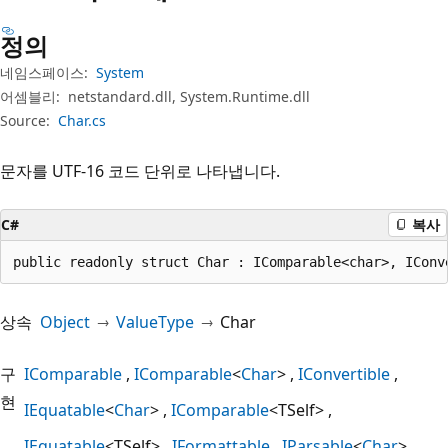
정의
네임스페이스:
System
어셈블리:
netstandard.dll, System.Runtime.dll
Source:
Char.cs
문자를 UTF-16 코드 단위로 나타냅니다.
C#
복사
public readonly struct Char : IComparable<char>, IConv
상속
Object
ValueType
Char
구
IComparable
IComparable
<
Char
>
IConvertible
현
IEquatable
<
Char
>
IComparable
<TSelf>
IEquatable
<TSelf>
IFormattable
IParsable
<
Char
>