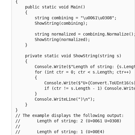
{

    public static void Main()

    {

        string combining = "\u0061\u0308";

        ShowString(combining);

        string normalized = combining.Normalize();
        ShowString(normalized);

    }

    private static void ShowString(string s)

    {

        Console.Write($"Length of string: {s.Lengt
        for (int ctr = 0; ctr < s.Length; ctr++)

        {

            Console.Write($"U+{Convert.ToUInt16(s[
            if (ctr != s.Length - 1) Console.Write
        }

        Console.WriteLine(")\n");

    }

}

// The example displays the following output:

//       Length of string: 2 (U+0061 U+0308)

//
