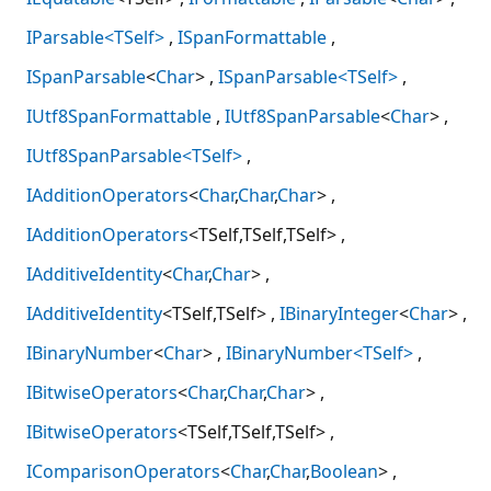
IParsable<TSelf>
ISpanFormattable
ISpanParsable
<
Char
>
ISpanParsable<TSelf>
IUtf8SpanFormattable
IUtf8SpanParsable
<
Char
>
IUtf8SpanParsable<TSelf>
IAdditionOperators
<
Char
,
Char
,
Char
>
IAdditionOperators
<TSelf,TSelf,TSelf>
IAdditiveIdentity
<
Char
,
Char
>
IAdditiveIdentity
<TSelf,TSelf>
IBinaryInteger
<
Char
>
IBinaryNumber
<
Char
>
IBinaryNumber<TSelf>
IBitwiseOperators
<
Char
,
Char
,
Char
>
IBitwiseOperators
<TSelf,TSelf,TSelf>
IComparisonOperators
<
Char
,
Char
,
Boolean
>