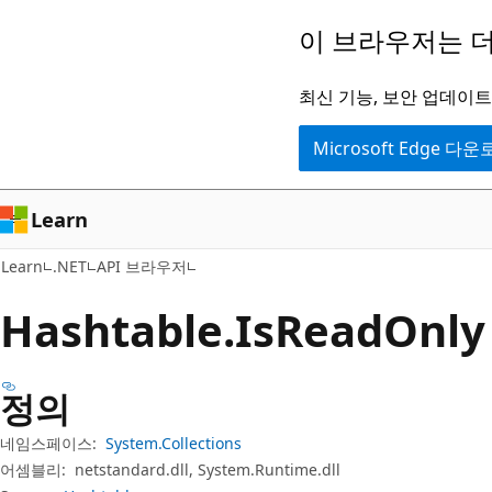
주
페
이 브라우저는 더
요
이
콘
지
최신 기능, 보안 업데이트,
텐
내
Microsoft Edge 다
츠
탐
로
색
건
으
Learn
너
로
Learn
.NET
API 브라우저
뛰
건
기
너
Hashtable.
Is
Read
Onl
뛰
기
정의
네임스페이스:
System.Collections
어셈블리:
netstandard.dll, System.Runtime.dll