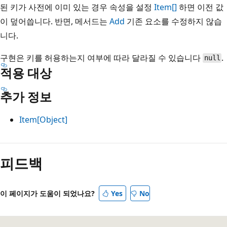
된 키가 사전에 이미 있는 경우 속성을 설정
Item[]
하면 이전 값
이 덮어씁니다. 반면, 메서드는
Add
기존 요소를 수정하지 않습
니다.
구현은 키를 허용하는지 여부에 따라 달라질 수 있습니다
.
null
적용 대상
추가 정보
Item[Object]
읽
기
피드백
모
드
이 페이지가 도움이 되었나요?
Yes
No
사
용
안