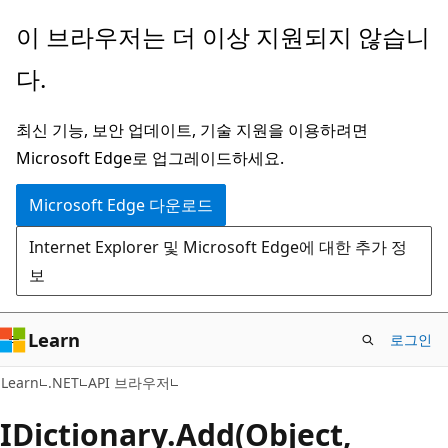
주
페
이 브라우저는 더 이상 지원되지 않습니
요
이
다.
콘
지
텐
내
최신 기능, 보안 업데이트, 기술 지원을 이용하려면
츠
탐
Microsoft Edge로 업그레이드하세요.
로
색
건
으
Microsoft Edge 다운로드
너
로
Internet Explorer 및 Microsoft Edge에 대한 추가 정
뛰
건
보
기
너
뛰
기
Learn
로그인
C#
Learn
.NET
API 브라우저
IDictionary.
Add(Object,