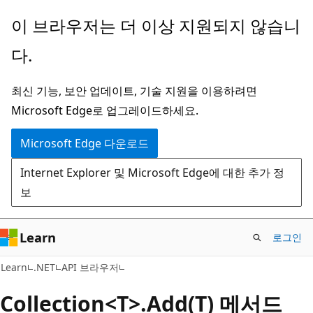
주
페
이 브라우저는 더 이상 지원되지 않습니
요
이
다.
콘
지
텐
내
최신 기능, 보안 업데이트, 기술 지원을 이용하려면
츠
탐
Microsoft Edge로 업그레이드하세요.
로
색
건
으
Microsoft Edge 다운로드
너
로
Internet Explorer 및 Microsoft Edge에 대한 추가 정
뛰
건
보
기
너
뛰
기
Learn
로그인
C#
Learn
.NET
API 브라우저
Collection<T>.Add(T) 메서드