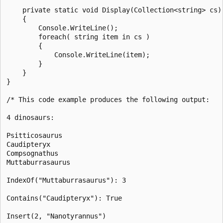
    private static void Display(Collection<string> cs)

    {

        Console.WriteLine();

        foreach( string item in cs )

        {

            Console.WriteLine(item);

        }

    }

}

/* This code example produces the following output:

4 dinosaurs:

Psitticosaurus

Caudipteryx

Compsognathus

Muttaburrasaurus

IndexOf("Muttaburrasaurus"): 3

Contains("Caudipteryx"): True

Insert(2, "Nanotyrannus")
