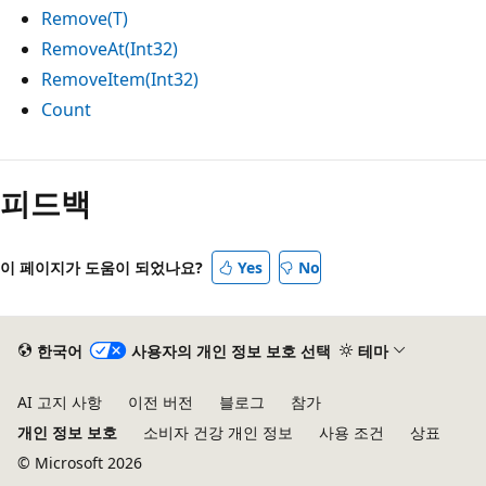
Remove(T)
RemoveAt(Int32)
RemoveItem(Int32)
Count
읽
기
피드백
모
드
이 페이지가 도움이 되었나요?
Yes
No
사
용
안
한국어
사용자의 개인 정보 보호 선택
테마
함
AI 고지 사항
이전 버전
블로그
참가
개인 정보 보호
소비자 건강 개인 정보
사용 조건
상표
© Microsoft 2026