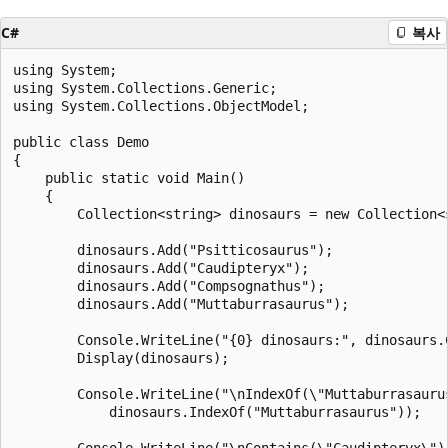
C#
복사
using System;

using System.Collections.Generic;

using System.Collections.ObjectModel;

public class Demo

{

    public static void Main()

    {

        Collection<string> dinosaurs = new Collection<s
        dinosaurs.Add("Psitticosaurus");

        dinosaurs.Add("Caudipteryx");

        dinosaurs.Add("Compsognathus");

        dinosaurs.Add("Muttaburrasaurus");

        Console.WriteLine("{0} dinosaurs:", dinosaurs.C
        Display(dinosaurs);

        Console.WriteLine("\nIndexOf(\"Muttaburrasaurus
            dinosaurs.IndexOf("Muttaburrasaurus"));

        Console.WriteLine("\nContains(\"Caudipteryx\"):