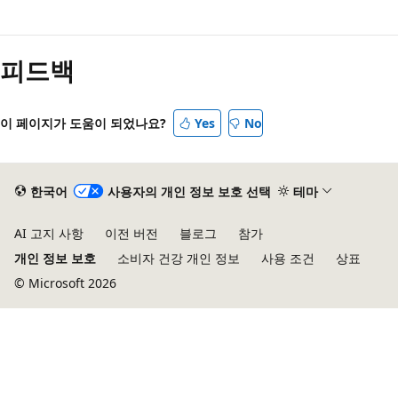
읽
기
피드백
모
드
이 페이지가 도움이 되었나요?
Yes
No
사
용
안
한국어
사용자의 개인 정보 보호 선택
테마
함
AI 고지 사항
이전 버전
블로그
참가
개인 정보 보호
소비자 건강 개인 정보
사용 조건
상표
© Microsoft 2026