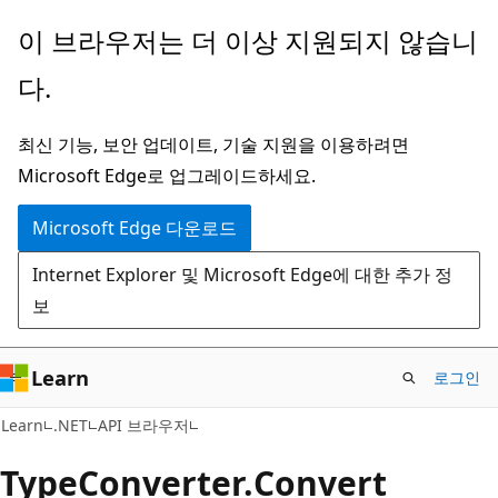
주
페
이 브라우저는 더 이상 지원되지 않습니
요
이
다.
콘
지
텐
내
최신 기능, 보안 업데이트, 기술 지원을 이용하려면
츠
탐
Microsoft Edge로 업그레이드하세요.
로
색
건
으
Microsoft Edge 다운로드
너
로
Internet Explorer 및 Microsoft Edge에 대한 추가 정
뛰
건
보
기
너
뛰
기
Learn
로그인
C#
Learn
.NET
API 브라우저
Type
Converter.
Convert