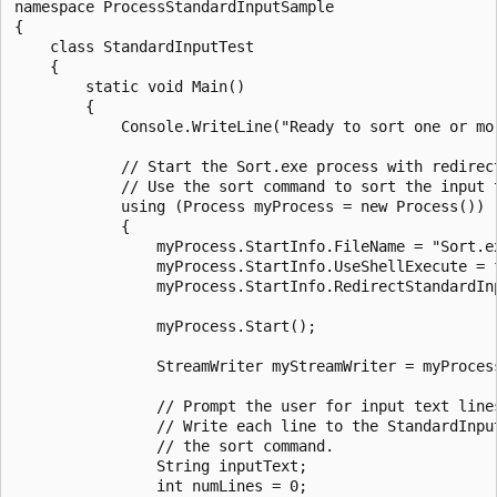
namespace ProcessStandardInputSample

{

    class StandardInputTest

    {

        static void Main()

        {

            Console.WriteLine("Ready to sort one or mor
            // Start the Sort.exe process with redirect
            // Use the sort command to sort the input t
            using (Process myProcess = new Process())

            {

                myProcess.StartInfo.FileName = "Sort.ex
                myProcess.StartInfo.UseShellExecute = f
                myProcess.StartInfo.RedirectStandardInp
                myProcess.Start();

                StreamWriter myStreamWriter = myProcess
                // Prompt the user for input text lines
                // Write each line to the StandardInput
                // the sort command.

                String inputText;

                int numLines = 0;
