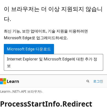
주
페
이 브라우저는 더 이상 지원되지 않습니
요
이
다.
콘
지
텐
내
최신 기능, 보안 업데이트, 기술 지원을 이용하려면
츠
탐
Microsoft Edge로 업그레이드하세요.
로
색
건
으
Microsoft Edge 다운로드
너
로
Internet Explorer 및 Microsoft Edge에 대한 추가 정
뛰
건
보
기
너
뛰
기
Learn
로그인
C#
Learn
.NET
API 브라우저
Process
Start
Info.
Redirect