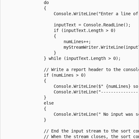
                do

                {

                    Console.WriteLine("Enter a line of
                    inputText = Console.ReadLine();

                    if (inputText.Length > 0)

                    {

                        numLines++;

                        myStreamWriter.WriteLine(inputT
                    }

                } while (inputText.Length > 0);

                // Write a report header to the console
                if (numLines > 0)

                {

                    Console.WriteLine($" {numLines} sor
                    Console.WriteLine("----------------
                }

                else

                {

                    Console.WriteLine(" No input was so
                }

                // End the input stream to the sort com
                // When the stream closes, the sort com