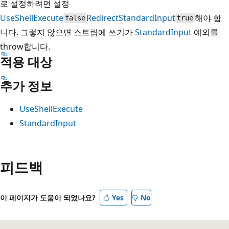
로 설정하려면 설정
UseShellExecute
RedirectStandardInput
해야 합
false
true
니다. 그렇지 않으면 스트림에 쓰기가
StandardInput
예외를
throw합니다.
적용 대상
추가 정보
UseShellExecute
StandardInput
읽
기
피드백
모
드
이 페이지가 도움이 되었나요?
Yes
No
사
용