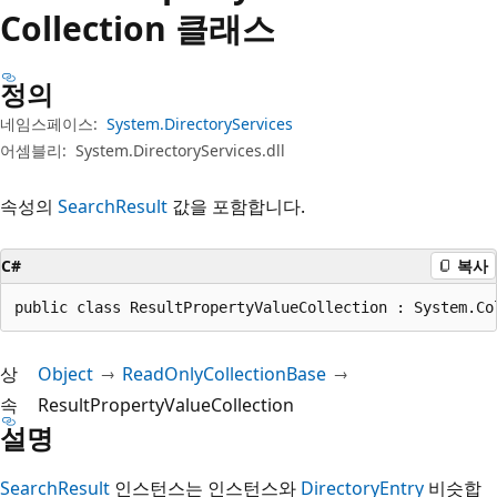
Collection 클래스
정의
네임스페이스:
System.DirectoryServices
어셈블리:
System.DirectoryServices.dll
속성의
SearchResult
값을 포함합니다.
C#
복사
public class ResultPropertyValueCollection : System.Co
상
Object
ReadOnlyCollectionBase
속
ResultPropertyValueCollection
설명
SearchResult
인스턴스는 인스턴스와
DirectoryEntry
비슷합