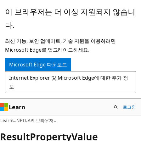
주
페
이 브라우저는 더 이상 지원되지 않습니
요
이
다.
콘
지
텐
내
최신 기능, 보안 업데이트, 기술 지원을 이용하려면
츠
탐
Microsoft Edge로 업그레이드하세요.
로
색
건
으
Microsoft Edge 다운로드
너
로
Internet Explorer 및 Microsoft Edge에 대한 추가 정
뛰
건
보
기
너
뛰
기
Learn
로그인
C#
Learn
.NET
API 브라우저
Result
Property
Value