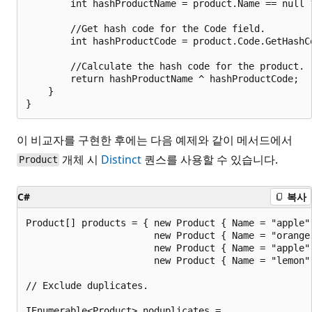
        int hashProductName = product.Name == null 
        //Get hash code for the Code field.

        int hashProductCode = product.Code.GetHashCo
        //Calculate the hash code for the product.

        return hashProductName ^ hashProductCode;

    }

이 비교자를 구현한 후에는 다음 예제와 같이 메서드에서
개체 시
Distinct
퀀스를 사용할 수 있습니다.
Product
C#
복사
Product[] products = { new Product { Name = "apple",
                       new Product { Name = "orange"
                       new Product { Name = "apple",
                       new Product { Name = "lemon",
// Exclude duplicates.

IEnumerable<Product> noduplicates =
