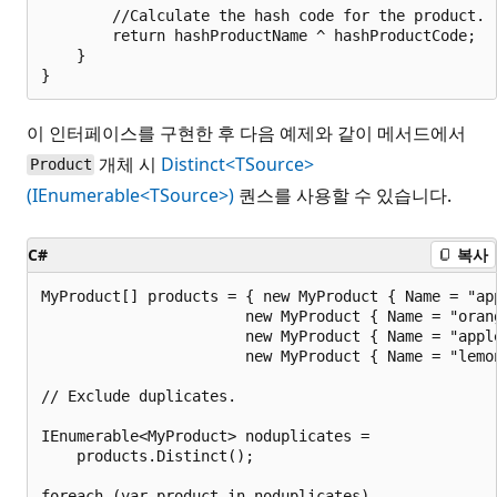
        //Calculate the hash code for the product.

        return hashProductName ^ hashProductCode;

    }

이 인터페이스를 구현한 후 다음 예제와 같이 메서드에서
개체 시
Distinct<TSource>
Product
(IEnumerable<TSource>)
퀀스를 사용할 수 있습니다.
C#
복사
MyProduct[] products = { new MyProduct { Name = "app
                       new MyProduct { Name = "orang
                       new MyProduct { Name = "apple
                       new MyProduct { Name = "lemon
// Exclude duplicates.

IEnumerable<MyProduct> noduplicates =

    products.Distinct();

foreach (var product in noduplicates)
