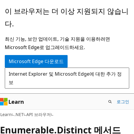
주
페
이 브라우저는 더 이상 지원되지 않습니
요
이
다.
콘
지
텐
내
최신 기능, 보안 업데이트, 기술 지원을 이용하려면
츠
탐
Microsoft Edge로 업그레이드하세요.
로
색
건
으
Microsoft Edge 다운로드
너
로
Internet Explorer 및 Microsoft Edge에 대한 추가 정
뛰
건
보
기
너
뛰
기
Learn
로그인
C#
Learn
.NET
API 브라우저
Enumerable.
Distinct 메서드