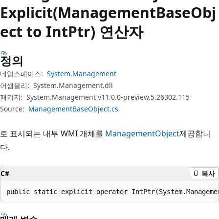
Explicit(ManagementBaseObj
ect to IntPtr) 연산자
정의
네임스페이스:
System.Management
어셈블리:
System.Management.dll
패키지:
System.Management v11.0.0-preview.5.26302.115
Source:
ManagementBaseObject.cs
로 표시되는 내부 WMI 개체를
ManagementObject
제공합니
다.
C#
복사
public static explicit operator IntPtr(System.Manageme