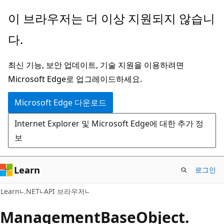
주
페
이 브라우저는 더 이상 지원되지 않습니
요
이
다.
콘
지
텐
내
최신 기능, 보안 업데이트, 기술 지원을 이용하려면
츠
탐
Microsoft Edge로 업그레이드하세요.
로
색
건
으
Microsoft Edge 다운로드
너
로
Internet Explorer 및 Microsoft Edge에 대한 추가 정
뛰
건
보
기
너
뛰
기
Learn
로그인
C#
Learn
.NET
API 브라우저
Management
Base
Object.