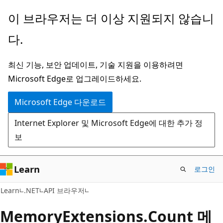
주
페
이 브라우저는 더 이상 지원되지 않습니
요
이
다.
콘
지
텐
내
최신 기능, 보안 업데이트, 기술 지원을 이용하려면
츠
탐
Microsoft Edge로 업그레이드하세요.
로
색
건
으
Microsoft Edge 다운로드
너
로
Internet Explorer 및 Microsoft Edge에 대한 추가 정
뛰
건
보
기
너
뛰
기
Learn
로그인
C#
Learn
.NET
API 브라우저
Memory
Extensions.
Count 메