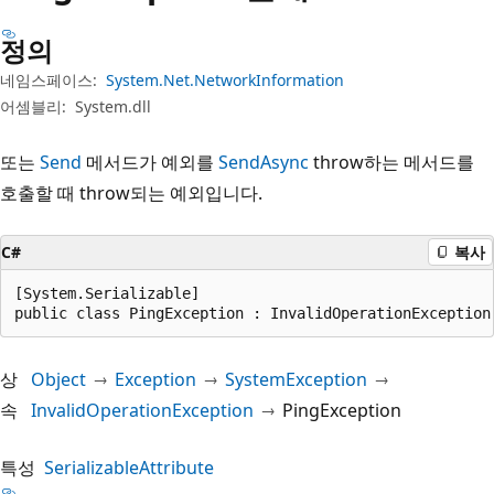
정의
네임스페이스:
System.Net.NetworkInformation
어셈블리:
System.dll
또는
Send
메서드가 예외를
SendAsync
throw하는 메서드를
호출할 때 throw되는 예외입니다.
C#
복사
[System.Serializable]

public class PingException : InvalidOperationException
상
Object
Exception
SystemException
속
InvalidOperationException
PingException
특성
SerializableAttribute