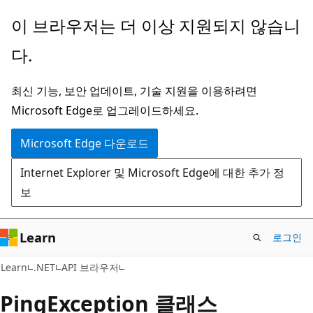
주
페
이 브라우저는 더 이상 지원되지 않습니
요
이
다.
콘
지
텐
내
최신 기능, 보안 업데이트, 기술 지원을 이용하려면
츠
탐
Microsoft Edge로 업그레이드하세요.
로
색
건
으
Microsoft Edge 다운로드
너
로
Internet Explorer 및 Microsoft Edge에 대한 추가 정
뛰
건
보
기
너
뛰
기
Learn
로그인
C#
Learn
.NET
API 브라우저
Ping
Exception 클래스