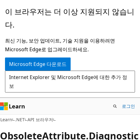
주
페
이 브라우저는 더 이상 지원되지 않습니
요
이
다.
콘
지
텐
내
최신 기능, 보안 업데이트, 기술 지원을 이용하려면
츠
탐
Microsoft Edge로 업그레이드하세요.
로
색
건
으
Microsoft Edge 다운로드
너
로
Internet Explorer 및 Microsoft Edge에 대한 추가 정
뛰
건
보
기
너
뛰
기
Learn
로그인
C#
Learn
.NET
API 브라우저
Obsolete
Attribute.
Diagnostic