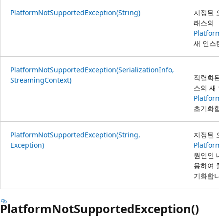
PlatformNotSupportedException(String)
지정된 
래스의
Platfo
새 인스
PlatformNotSupportedException(SerializationInfo,
직렬화된
StreamingContext)
스의 새
Platfo
초기화합
PlatformNotSupportedException(String,
지정된 
Exception)
Platfo
원인인 
용하여 
기화합니
PlatformNotSupportedException()