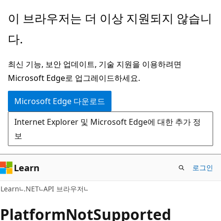
주
페
이 브라우저는 더 이상 지원되지 않습니
요
이
다.
콘
지
텐
내
최신 기능, 보안 업데이트, 기술 지원을 이용하려면
츠
탐
Microsoft Edge로 업그레이드하세요.
로
색
건
으
Microsoft Edge 다운로드
너
로
Internet Explorer 및 Microsoft Edge에 대한 추가 정
뛰
건
보
기
너
뛰
기
Learn
로그인
C#
Learn
.NET
API 브라우저
Platform
Not
Supported