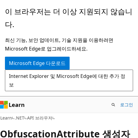
주
페
이 브라우저는 더 이상 지원되지 않습니
요
이
다.
콘
지
텐
내
최신 기능, 보안 업데이트, 기술 지원을 이용하려면
츠
탐
Microsoft Edge로 업그레이드하세요.
로
색
건
으
Microsoft Edge 다운로드
너
로
Internet Explorer 및 Microsoft Edge에 대한 추가 정
뛰
건
보
기
너
뛰
기
Learn
로그인
C#
Learn
.NET
API 브라우저
Obfuscation
Attribute 생성자