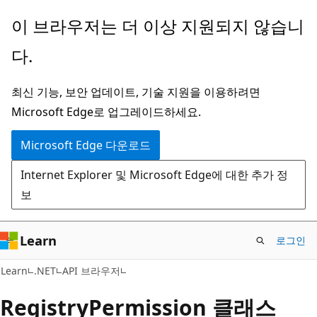
주
페
이 브라우저는 더 이상 지원되지 않습니
요
이
다.
콘
지
텐
내
최신 기능, 보안 업데이트, 기술 지원을 이용하려면
츠
탐
Microsoft Edge로 업그레이드하세요.
로
색
건
으
Microsoft Edge 다운로드
너
로
Internet Explorer 및 Microsoft Edge에 대한 추가 정
뛰
건
보
기
너
뛰
기
Learn
로그인
C#
Learn
.NET
API 브라우저
Registry
Permission 클래스