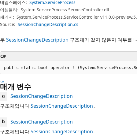
네임스페이스:
System.ServiceProcess
어셈블리:
System.ServiceProcess.ServiceController.dll
패키지:
System.ServiceProcess.ServiceController v11.0.0-preview.5
Source:
SessionChangeDescription.cs
두
SessionChangeDescription
구조체가 같지 않은지 여부를 
C#
public static bool operator !=(System.ServiceProcess.S
매개 변수
SessionChangeDescription
a
구조체입니다
SessionChangeDescription
.
SessionChangeDescription
b
구조체입니다
SessionChangeDescription
.