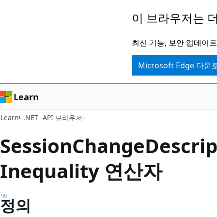
주
페
이 브라우저는 더
요
이
콘
지
최신 기능, 보안 업데이트,
텐
내
Microsoft Edge 다
츠
탐
로
색
건
으
Learn
너
로
Learn
.NET
API 브라우저
뛰
건
기
너
Session
Change
Descrip
뛰
Inequality 연산자
기
정의