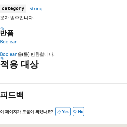
String
category
문자 범주입니다.
반품
Boolean
Boolean
을(를) 반환합니다.
적용 대상
읽
기
피드백
모
드
사
이 페이지가 도움이 되었나요?
Yes
No
용
안