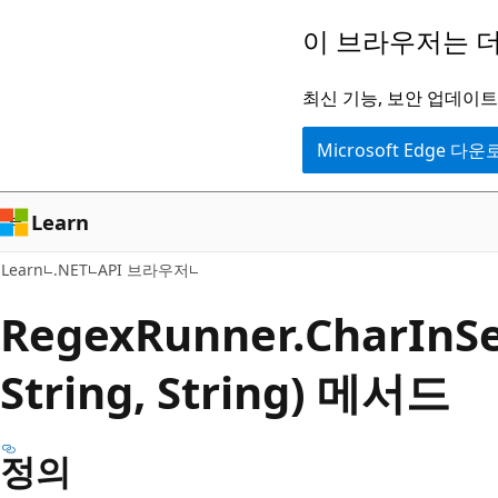
주
페
이 브라우저는 더
요
이
콘
지
최신 기능, 보안 업데이트,
텐
내
Microsoft Edge 다
츠
탐
로
색
건
으
Learn
너
로
Learn
.NET
API 브라우저
뛰
건
기
너
Regex
Runner.
Char
InSe
뛰
String, String) 메서드
기
정의