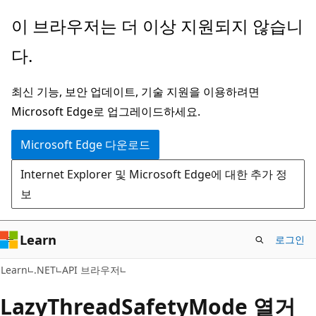
주
페
이 브라우저는 더 이상 지원되지 않습니
요
이
다.
콘
지
텐
내
최신 기능, 보안 업데이트, 기술 지원을 이용하려면
츠
탐
Microsoft Edge로 업그레이드하세요.
로
색
건
으
Microsoft Edge 다운로드
너
로
Internet Explorer 및 Microsoft Edge에 대한 추가 정
뛰
건
보
기
너
뛰
기
Learn
로그인
C#
Learn
.NET
API 브라우저
Lazy
Thread
Safety
Mode 열거