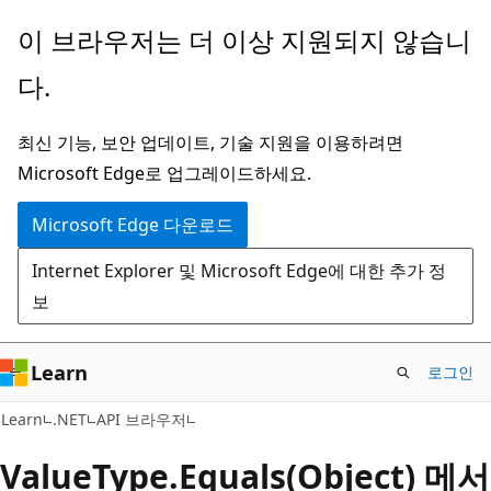
주
페
이 브라우저는 더 이상 지원되지 않습니
요
이
다.
콘
지
텐
내
최신 기능, 보안 업데이트, 기술 지원을 이용하려면
츠
탐
Microsoft Edge로 업그레이드하세요.
로
색
건
으
Microsoft Edge 다운로드
너
로
Internet Explorer 및 Microsoft Edge에 대한 추가 정
뛰
건
보
기
너
뛰
기
Learn
로그인
C#
Learn
.NET
API 브라우저
Value
Type.
Equals(Object) 메서