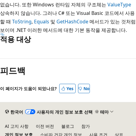
없습니다. 또한 Windows 런타임 자체의 구조체는
ValueType
상속하지 않습니다. 그러나 C# 또는 Visual Basic 코드에서 사용
할 때
ToString
,
Equals
및
GetHashCode
메서드가 있는 것처럼
보이며 .NET 이러한 메서드에 대한 기본 동작을 제공합니다.
적용 대상
읽
기
피드백
모
드
사
이 페이지가 도움이 되었나요?
Yes
No
용
안
함
한국어
사용자의 개인 정보 보호 선택
테마
AI 고지 사항
이전 버전
블로그
참가
개인 정보 보호
소비자 건강 개인 정보
사용 조건
상표