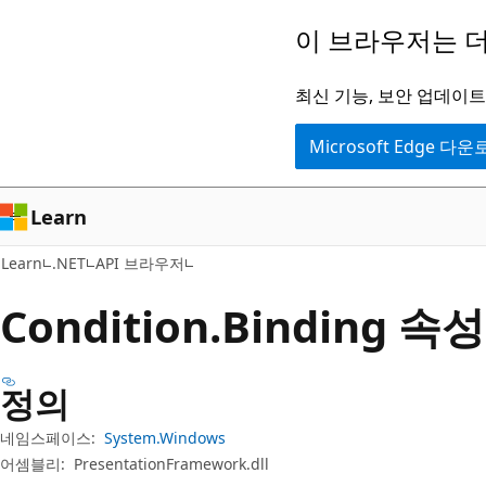
주
페
이 브라우저는 더
요
이
콘
지
최신 기능, 보안 업데이트,
텐
내
Microsoft Edge 다
츠
탐
로
색
건
으
Learn
너
로
Learn
.NET
API 브라우저
뛰
건
기
너
Condition.
Binding 속성
뛰
기
정의
네임스페이스:
System.Windows
어셈블리:
PresentationFramework.dll