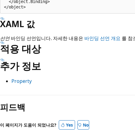
  </object.Binding>

XAML 값
선언
바인딩 선언입니다. 자세한 내용은
바인딩 선언 개요
를 참
적용 대상
추가 정보
Property
읽
기
피드백
모
드
이 페이지가 도움이 되었나요?
Yes
No
사