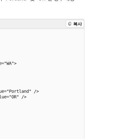
복사
="WA">

e="Portland" />

ue="OR" />
