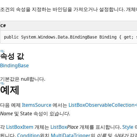
조건의 속성을 지정하는 바인딩을 가져오거나 설정합니다. 개
C#
public System.Windows.Data.BindingBase Binding { get; 
속성 값
BindingBase
기본값은 null합니다.
예제
다음 예제
ItemsSource
에서는
ListBox
ObservableCollection
Name
및 State 속성이
있습니다
.
각
ListBoxItem
개체는
ListBox
Place
개체를 표시합니다.
Style
됩니다.
Condition
위치
MultiDataTrigger
의
이름
및
상태가
각각