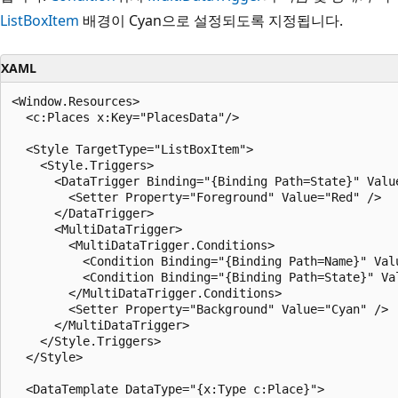
ListBoxItem
배경이 Cyan으로 설정되도록 지정됩니다.
XAML
<Window.Resources>

  <c:Places x:Key="PlacesData"/>

  <Style TargetType="ListBoxItem">

    <Style.Triggers>

      <DataTrigger Binding="{Binding Path=State}" Value
        <Setter Property="Foreground" Value="Red" />

      </DataTrigger>	

      <MultiDataTrigger>

        <MultiDataTrigger.Conditions>

          <Condition Binding="{Binding Path=Name}" Valu
          <Condition Binding="{Binding Path=State}" Val
        </MultiDataTrigger.Conditions>

        <Setter Property="Background" Value="Cyan" />

      </MultiDataTrigger>

    </Style.Triggers>

  </Style>

  <DataTemplate DataType="{x:Type c:Place}">
