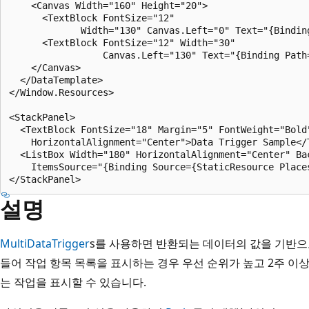
    <Canvas Width="160" Height="20">

      <TextBlock FontSize="12"

             Width="130" Canvas.Left="0" Text="{Binding
      <TextBlock FontSize="12" Width="30"

                 Canvas.Left="130" Text="{Binding Path=
    </Canvas>

  </DataTemplate>

</Window.Resources>

<StackPanel>

  <TextBlock FontSize="18" Margin="5" FontWeight="Bold"
    HorizontalAlignment="Center">Data Trigger Sample</T
  <ListBox Width="180" HorizontalAlignment="Center" Bac
    ItemsSource="{Binding Source={StaticResource Places
설명
MultiDataTrigger
s를 사용하면 반환되는 데이터의 값을 기반으로
들어 작업 항목 목록을 표시하는 경우 우선 순위가 높고 2주 이
는 작업을 표시할 수 있습니다.