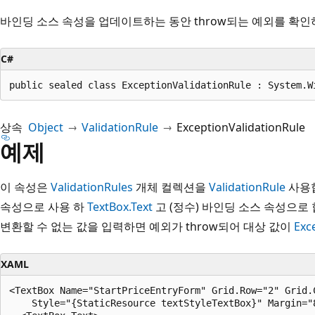
바인딩 소스 속성을 업데이트하는 동안 throw되는 예외를 확인
C#
public sealed class ExceptionValidationRule : System.W
상속
Object
ValidationRule
ExceptionValidationRule
예제
이 속성은
ValidationRules
개체 컬렉션을
ValidationRule
사용합
속성으로 사용 하
TextBox.Text
고 (정수) 바인딩 소스 속성으로
변환할 수 없는 값을 입력하면 예외가 throw되어 대상 값이
Exc
XAML
<TextBox Name="StartPriceEntryForm" Grid.Row="2" Grid.C
    Style="{StaticResource textStyleTextBox}" Margin="8