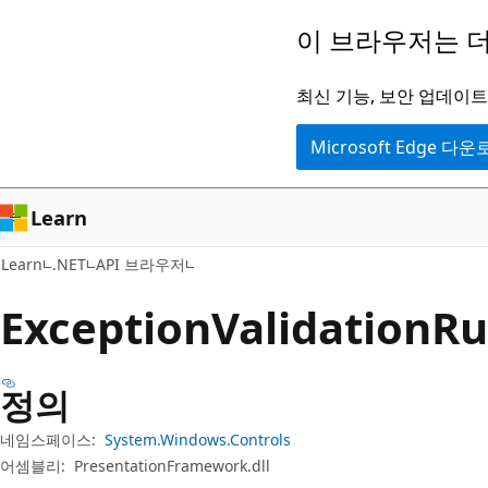
주
페
이 브라우저는 더
요
이
콘
지
최신 기능, 보안 업데이트,
텐
내
Microsoft Edge 다
츠
탐
로
색
건
으
Learn
너
로
Learn
.NET
API 브라우저
뛰
건
기
너
Exception
Validation
R
뛰
기
정의
네임스페이스:
System.Windows.Controls
어셈블리:
PresentationFramework.dll