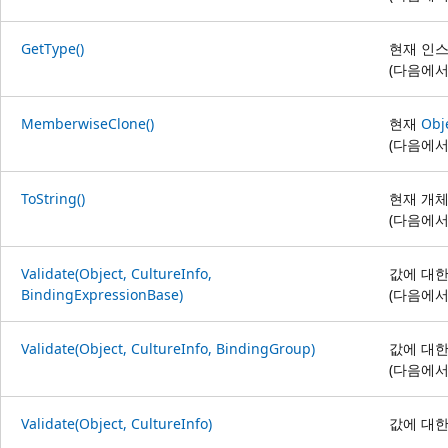
GetType()
현재 인
(다음에
MemberwiseClone()
현재
Obj
(다음에
ToString()
현재 개
(다음에
Validate(Object, CultureInfo,
값에 대한
BindingExpressionBase)
(다음에
Validate(Object, CultureInfo, BindingGroup)
값에 대한
(다음에
Validate(Object, CultureInfo)
값에 대한