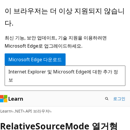
주
페
이 브라우저는 더 이상 지원되지 않습니
요
이
다.
콘
지
텐
내
최신 기능, 보안 업데이트, 기술 지원을 이용하려면
츠
탐
Microsoft Edge로 업그레이드하세요.
로
색
건
으
Microsoft Edge 다운로드
너
로
Internet Explorer 및 Microsoft Edge에 대한 추가 정
뛰
건
보
기
너
뛰
기
Learn
로그인
C#
Learn
.NET
API 브라우저
Relative
Source
Mode 열거형