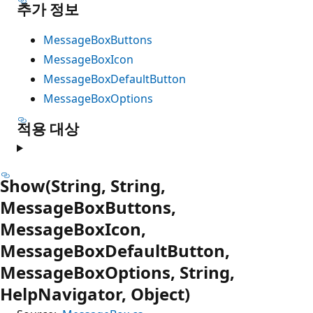
추가 정보
MessageBoxButtons
MessageBoxIcon
MessageBoxDefaultButton
MessageBoxOptions
적용 대상
Show(String, String,
MessageBoxButtons,
MessageBoxIcon,
MessageBoxDefaultButton,
MessageBoxOptions, String,
HelpNavigator, Object)