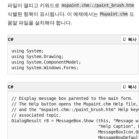
파일이 열리고 키워드로
mspaint.chm::/paint_brush.htm
식별된 항목이 표시됩니다. 이 예제에서는
도
Mspaint.chm
움말 파일을 설치해야 합니다.
C#
복사
using System;

using System.Drawing;

using System.ComponentModel;

C#
복사
// Display message box parented to the main form. 

// The Help button opens the Mspaint.chm Help file, 
// and the "mspaint.chm::/paint_brush.htm" Help keyw
// associated topic.

DialogResult r8 = MessageBox.Show (this, "Message wi
                                   "Help Caption", M
                                   MessageBoxIcon.Qu
                                   MessageBoxDefault