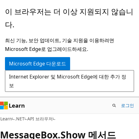
주
페
이 브라우저는 더 이상 지원되지 않습니
요
이
다.
콘
지
텐
내
최신 기능, 보안 업데이트, 기술 지원을 이용하려면
츠
탐
Microsoft Edge로 업그레이드하세요.
로
색
건
으
Microsoft Edge 다운로드
너
로
Internet Explorer 및 Microsoft Edge에 대한 추가 정
뛰
건
보
기
너
뛰
기
Learn
로그인
C#
Learn
.NET
API 브라우저
Message
Box.
Show 메서드