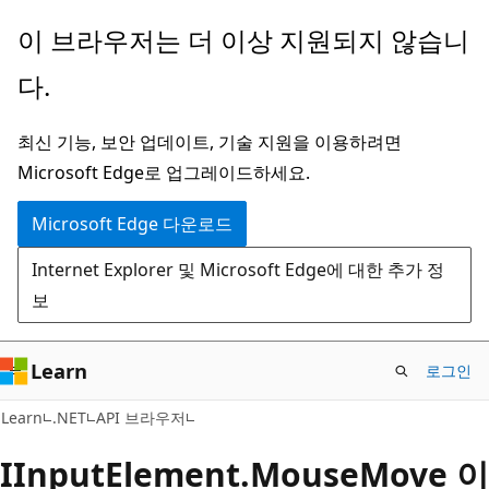
주
페
이 브라우저는 더 이상 지원되지 않습니
요
이
다.
콘
지
텐
내
최신 기능, 보안 업데이트, 기술 지원을 이용하려면
츠
탐
Microsoft Edge로 업그레이드하세요.
로
색
건
으
Microsoft Edge 다운로드
너
로
Internet Explorer 및 Microsoft Edge에 대한 추가 정
뛰
건
보
기
너
뛰
기
Learn
로그인
C#
Learn
.NET
API 브라우저
IInput
Element.
Mouse
Move 이